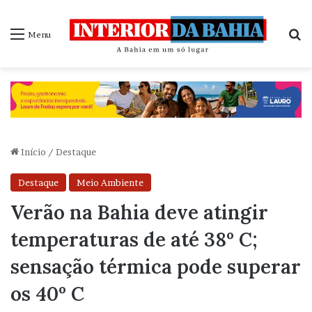
P
Menu
Início
/
Destaque
Destaque
Meio Ambiente
Verão na Bahia deve atingir
temperaturas de até 38º C;
sensação térmica pode superar
os 40º C