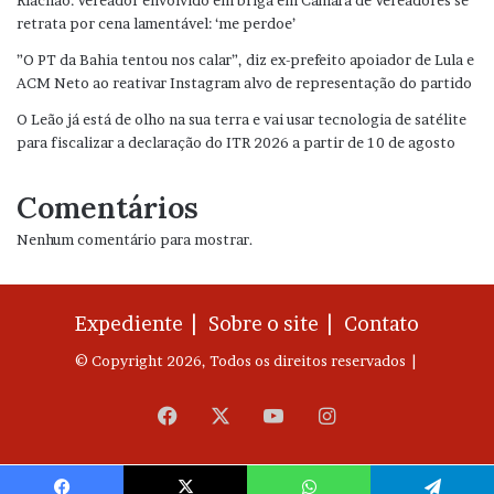
Riachão: Vereador envolvido em briga em Câmara de Vereadores se
retrata por cena lamentável: ‘me perdoe’
”O PT da Bahia tentou nos calar”, diz ex-prefeito apoiador de Lula e
ACM Neto ao reativar Instagram alvo de representação do partido
O Leão já está de olho na sua terra e vai usar tecnologia de satélite
para fiscalizar a declaração do ITR 2026 a partir de 10 de agosto
Comentários
Nenhum comentário para mostrar.
Expediente |
Sobre o site |
Contato
© Copyright 2026, Todos os direitos reservados |
Facebook
X
YouTube
Instagram