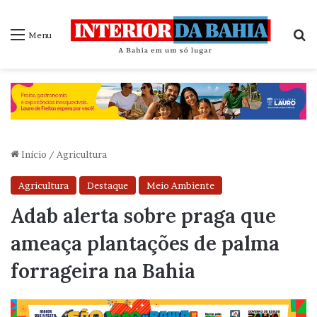
P
Menu
Início
/
Agricultura
Agricultura
Destaque
Meio Ambiente
Adab alerta sobre praga que
ameaça plantações de palma
forrageira na Bahia