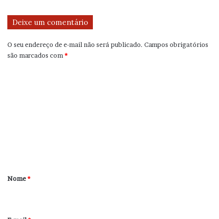
Deixe um comentário
O seu endereço de e-mail não será publicado.
Campos obrigatórios
são marcados com
*
C
o
m
e
n
t
á
r
Nome
*
i
o