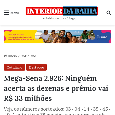
P
Menu
Início
/
Cotidiano
Cotidiano
Destaque
Mega-Sena 2.926: Ninguém
acerta as dezenas e prêmio vai
R$ 33 milhões
Veja os números sorteados: 03 - 04 - 14 - 35 - 45 -
49. A quina teve 35 apostas vencedoras e cada