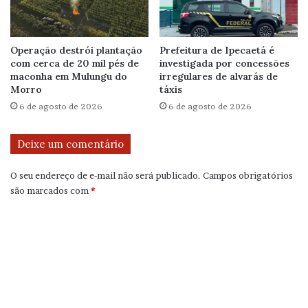
Operação destrói plantação
Prefeitura de Ipecaetá é
com cerca de 20 mil pés de
investigada por concessões
maconha em Mulungu do
irregulares de alvarás de
Morro
táxis
6 de agosto de 2026
6 de agosto de 2026
Deixe um comentário
O seu endereço de e-mail não será publicado.
Campos obrigatórios
são marcados com
*
C
o
m
e
n