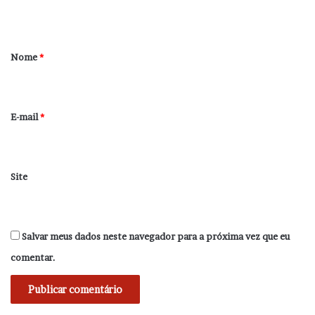
t
á
r
Nome
*
i
o
*
E-mail
*
Site
Salvar meus dados neste navegador para a próxima vez que eu
comentar.