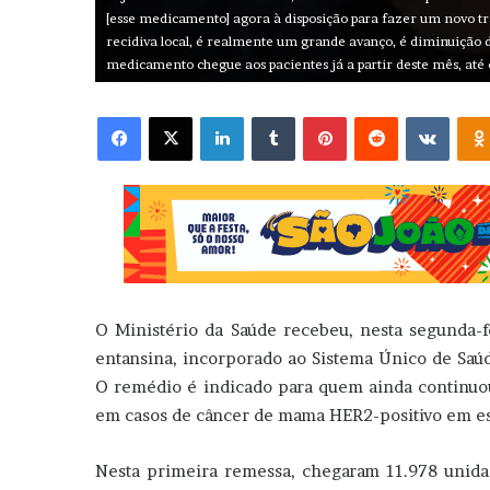
[esse medicamento] agora à disposição para fazer um novo t
recidiva local, é realmente um grande avanço, é diminuição d
medicamento chegue aos pacientes já a partir deste mês, até
Facebook
X
Linkedin
Tumblr
Pinterest
Reddit
VK
O Ministério da Saúde recebeu, nesta segunda-f
entansina, incorporado ao Sistema Único de Saú
O remédio é indicado para quem ainda continuou
em casos de câncer de mama HER2-positivo em est
Nesta primeira remessa, chegaram 11.978 unida