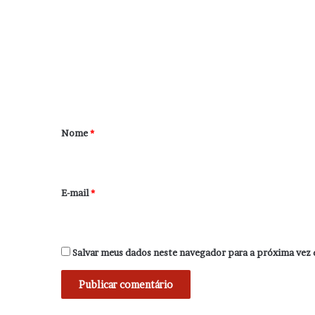
o
m
e
n
t
á
r
Nome
*
i
o
*
E-mail
*
Salvar meus dados neste navegador para a próxima vez 