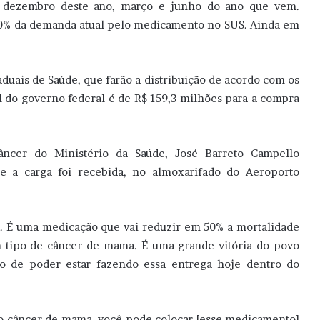
ra dezembro deste ano, março e junho do ano que vem.
00% da demanda atual pelo medicamento no SUS. Ainda em
duais de Saúde, que farão a distribuição de acordo com os
al do governo federal é de R$ 159,3 milhões para a compra
ncer do Ministério da Saúde, José Barreto Campello
ue a carga foi recebida, no almoxarifado do Aeroporto
l. É uma medicação que vai reduzir em 50% a mortalidade
m tipo de câncer de mama. É uma grande vitória do povo
oso de poder estar fazendo essa entrega hoje dentro do
no câncer de mama, você pode colocar [esse medicamento]