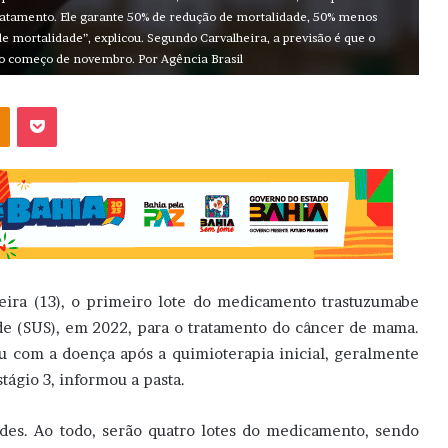
ratamento. Ele garante 50% de redução de mortalidade, 50% menos
e mortalidade”, explicou. Segundo Carvalheira, a previsão é que o
 o começo de novembro. Por Agência Brasil
OK
Pocket
eira (13), o primeiro lote do medicamento trastuzumabe
de (SUS), em 2022, para o tratamento do câncer de mama.
 com a doença após a quimioterapia inicial, geralmente
ágio 3, informou a pasta.
des. Ao todo, serão quatro lotes do medicamento, sendo