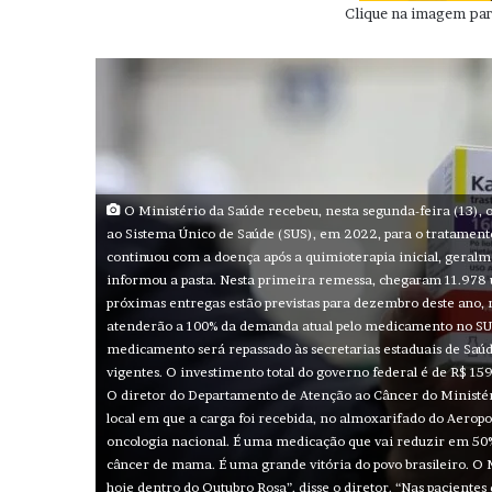
Clique na imagem para
O Ministério da Saúde recebeu, nesta segunda-feira (13),
ao Sistema Único de Saúde (SUS), em 2022, para o tratamen
continuou com a doença após a quimioterapia inicial, geral
informou a pasta. Nesta primeira remessa, chegaram 11.978 u
próximas entregas estão previstas para dezembro deste ano,
atenderão a 100% da demanda atual pelo medicamento no SUS
medicamento será repassado às secretarias estaduais de Saúde
vigentes. O investimento total do governo federal é de R$ 1
O diretor do Departamento de Atenção ao Câncer do Ministéri
local em que a carga foi recebida, no almoxarifado do Aeropo
oncologia nacional. É uma medicação que vai reduzir em 50% 
câncer de mama. É uma grande vitória do povo brasileiro. O 
hoje dentro do Outubro Rosa”, disse o diretor. “Nas paciente