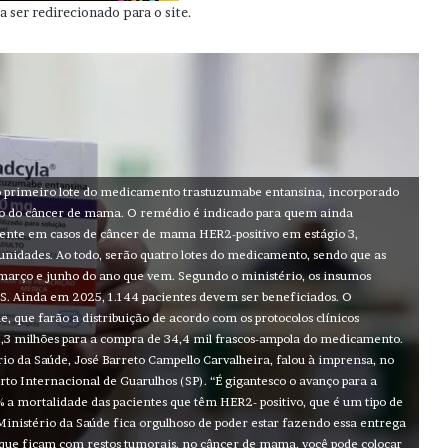
 ser redirecionado para o site.
 o primeiro lote do medicamento trastuzumabe entansina, incorporado
to do câncer de mama. O remédio é indicado para quem ainda
mente em casos de câncer de mama HER2-positivo em estágio 3,
nidades. Ao todo, serão quatro lotes do medicamento, sendo que as
 março e junho do ano que vem. Segundo o ministério, os insumos
. Ainda em 2025, 1.144 pacientes devem ser beneficiados. O
, que farão a distribuição de acordo com os protocolos clínicos
59,3 milhões para a compra de 34,4 mil frascos-ampola do medicamento.
o da Saúde, José Barreto Campello Carvalheira, falou à imprensa, no
rto Internacional de Guarulhos (SP). “É gigantesco o avanço para a
a mortalidade das pacientes que têm HER2- positivo, que é um tipo de
Ministério da Saúde fica orgulhoso de poder estar fazendo essa entrega
s que ficam com restos tumorais, no câncer de mama, você pode colocar