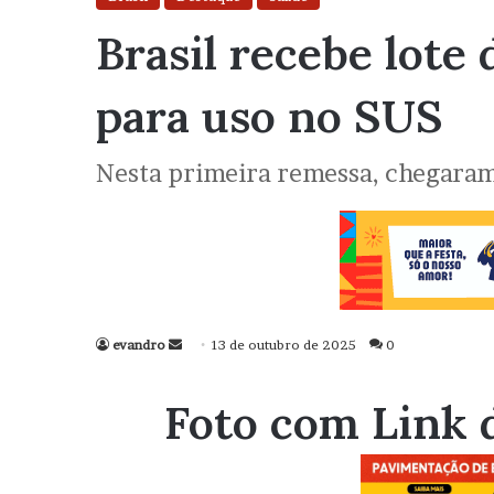
Brasil recebe lot
para uso no SUS
Nesta primeira remessa, chegaram
evandro
Mande
13 de outubro de 2025
0
um
e-
Foto com Link 
mail