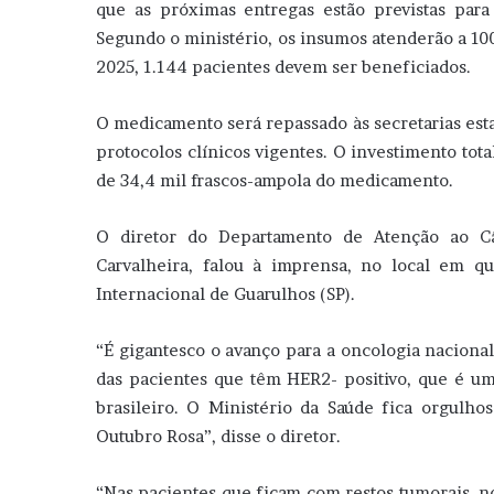
que as próximas entregas estão previstas pa
Segundo o ministério, os insumos atenderão a 1
2025, 1.144 pacientes devem ser beneficiados.
O medicamento será repassado às secretarias esta
protocolos clínicos vigentes. O investimento tot
de 34,4 mil frascos-ampola do medicamento.
O diretor do Departamento de Atenção ao Câ
Carvalheira, falou à imprensa, no local em q
Internacional de Guarulhos (SP).
“É gigantesco o avanço para a oncologia naciona
das pacientes que têm HER2- positivo, que é u
brasileiro. O Ministério da Saúde fica orgulh
Outubro Rosa”, disse o diretor.
“Nas pacientes que ficam com restos tumorais, 