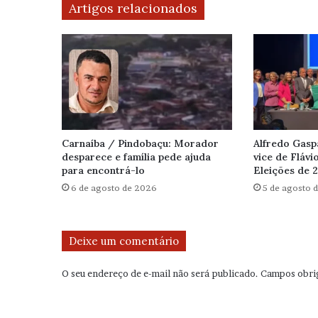
Artigos relacionados
Carnaíba / Pindobaçu: Morador
Alfredo Gasp
desparece e família pede ajuda
vice de Flávi
para encontrá-lo
Eleições de 
6 de agosto de 2026
5 de agosto 
Deixe um comentário
O seu endereço de e-mail não será publicado.
Campos obri
C