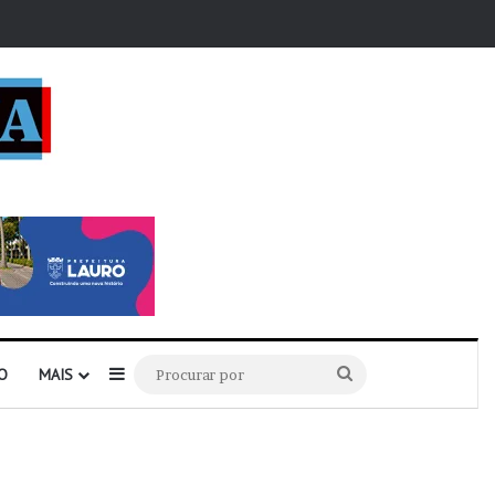
r
Barra Lateral
Procurar
O
MAIS
por