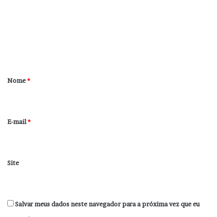
m
e
n
t
á
r
Nome
*
i
o
*
E-mail
*
Site
Salvar meus dados neste navegador para a próxima vez que eu