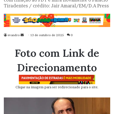
Tiradentes / crédito: Jair Amaral/EM/D.A Press
evandro
Mande
13 de outubro de 2025
0
um
e-
Foto com Link de
mail
Direcionamento
Clique na imagem para ser redirecionado para o site.