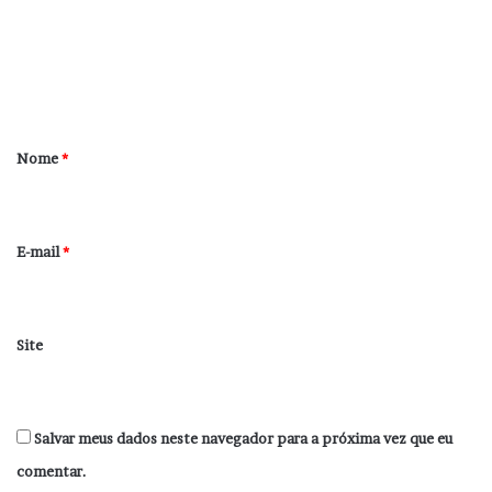
e
n
t
á
r
Nome
*
i
o
*
E-mail
*
Site
Salvar meus dados neste navegador para a próxima vez que eu
comentar.