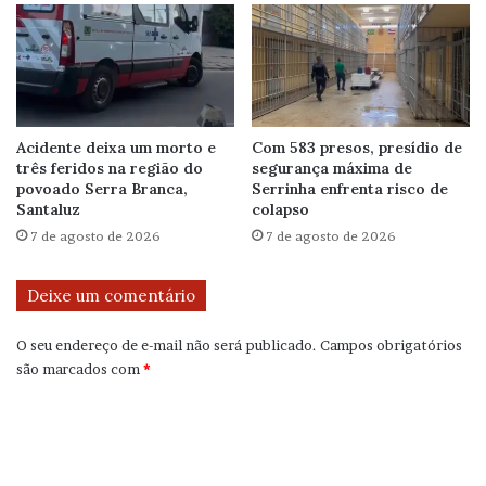
Acidente deixa um morto e
Com 583 presos, presídio de
três feridos na região do
segurança máxima de
povoado Serra Branca,
Serrinha enfrenta risco de
Santaluz
colapso
7 de agosto de 2026
7 de agosto de 2026
Deixe um comentário
O seu endereço de e-mail não será publicado.
Campos obrigatórios
são marcados com
*
C
o
m