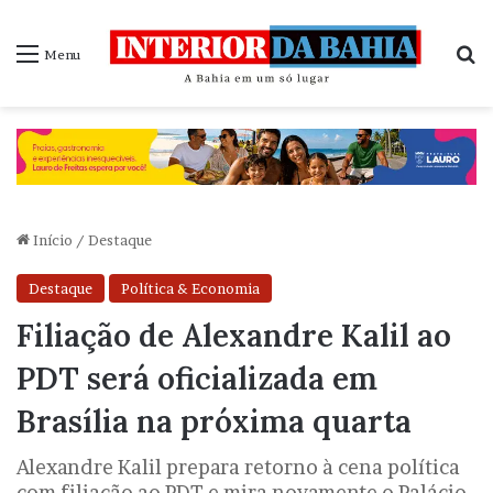
P
Menu
Início
/
Destaque
Destaque
Política & Economia
Filiação de Alexandre Kalil ao
PDT será oficializada em
Brasília na próxima quarta
Alexandre Kalil prepara retorno à cena política
com filiação ao PDT e mira novamente o Palácio