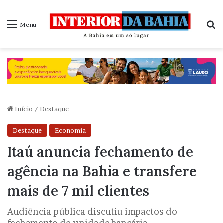
P
Menu
Início
/
Destaque
Destaque
Economia
Itaú anuncia fechamento de
agência na Bahia e transfere
mais de 7 mil clientes
Audiência pública discutiu impactos do
fechamento de unidade bancária