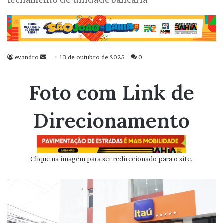
evandro
Mande
13 de outubro de 2025
0
um
e-
Foto com Link de
mail
Direcionamento
Clique na imagem para ser redirecionado para o site.