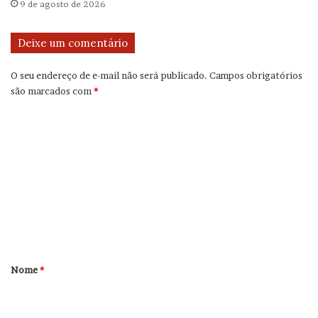
9 de agosto de 2026
Deixe um comentário
O seu endereço de e-mail não será publicado.
Campos obrigatórios
são marcados com
*
C
o
m
e
n
t
á
r
Nome
*
i
o