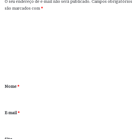
O seu endereço de e-mail não será publicado.
Campos obrigatórios
são marcados com
*
C
o
m
e
n
t
á
r
Nome
*
i
o
*
E-mail
*