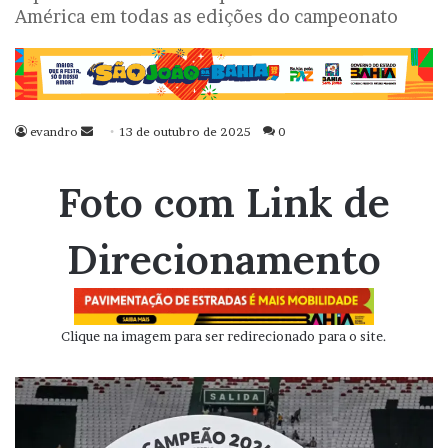
América em todas as edições do campeonato
evandro
Mande
13 de outubro de 2025
0
um
e-
Foto com Link de
mail
Direcionamento
Clique na imagem para ser redirecionado para o site.