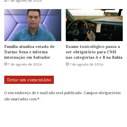
7 de agosto de 2026
Família atualiza estado de
Exame toxicológico passa a
Darino Sena e informa
ser obrigatório para CNH
internação em Salvador
nas categorias A e B na Bahia
7 de agosto de 2026
7 de agosto de 2026
Deixe um comentário
O seu endereço de e-mail não será publicado.
Campos obrigatórios
são marcados com
*
C
o
m