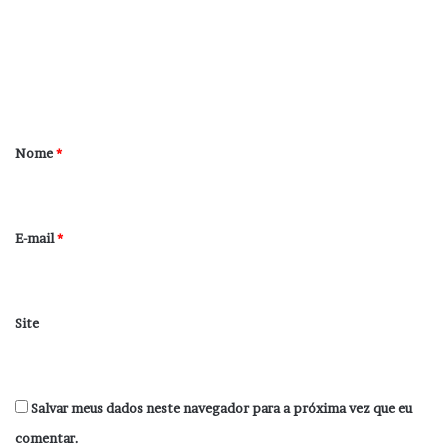
e
n
t
á
r
Nome
*
i
o
*
E-mail
*
Site
Salvar meus dados neste navegador para a próxima vez que eu
comentar.