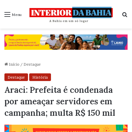
P
Menu
Início
/
Destaque
Destaque
História
Araci: Prefeita é condenada
por ameaçar servidores em
campanha; multa R$ 150 mil