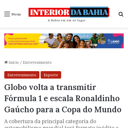
P
Menu
Início
/
Entretenimento
Entretenimento
Esporte
Globo volta a transmitir
Fórmula 1 e escala Ronaldinho
Gaúcho para a Copa do Mundo
A cobertura da principal categoria do
automobilismo mundial terá formato inédito e