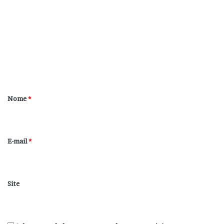
o
m
e
n
t
á
r
Nome
*
i
o
*
E-mail
*
Site