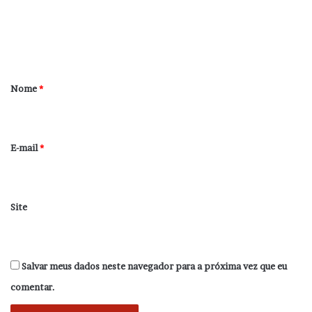
e
n
t
á
r
Nome
*
i
o
*
E-mail
*
Site
Salvar meus dados neste navegador para a próxima vez que eu
comentar.