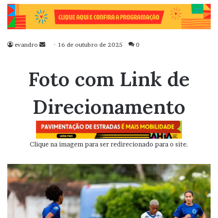
evandro
Mande
16 de outubro de 2025
0
um
e-
Foto com Link de
mail
Direcionamento
Clique na imagem para ser redirecionado para o site.