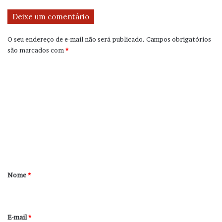
Deixe um comentário
O seu endereço de e-mail não será publicado.
Campos obrigatórios
são marcados com
*
C
o
m
e
n
t
á
r
Nome
*
i
o
*
E-mail
*