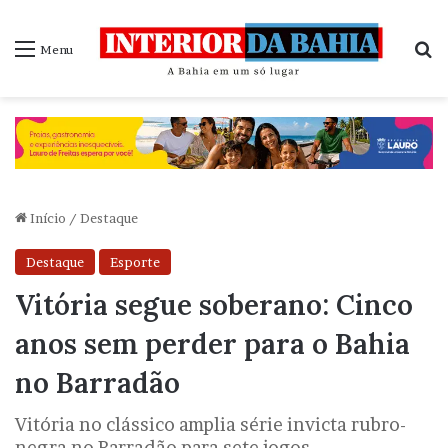
P
Menu
Início
/
Destaque
Destaque
Esporte
Vitória segue soberano: Cinco
anos sem perder para o Bahia
no Barradão
Vitória no clássico amplia série invicta rubro-
negra no Barradão para sete jogos