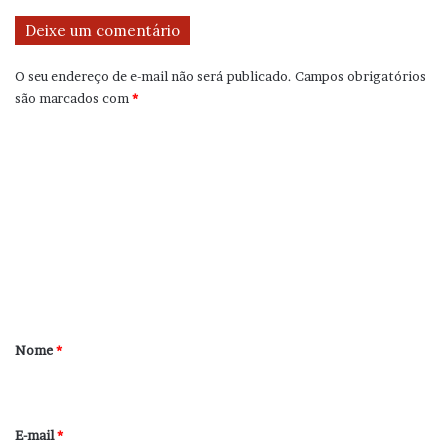
Deixe um comentário
O seu endereço de e-mail não será publicado.
Campos obrigatórios
são marcados com
*
C
o
m
e
n
t
á
r
Nome
*
i
o
*
E-mail
*