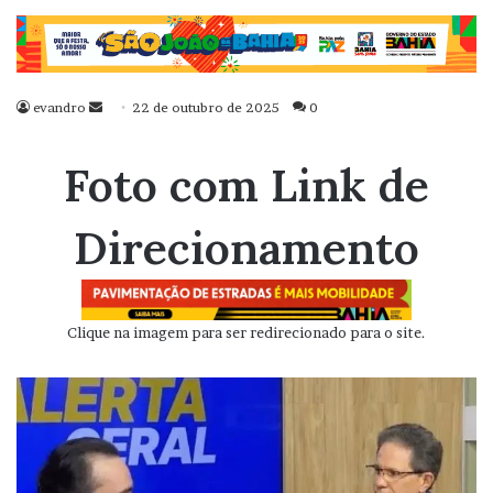
evandro
Mande
22 de outubro de 2025
0
um
e-
Foto com Link de
mail
Direcionamento
Clique na imagem para ser redirecionado para o site.