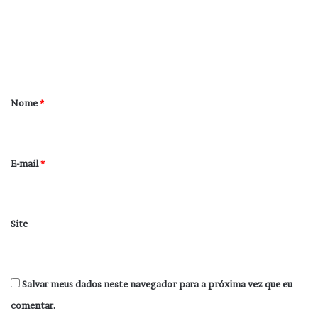
e
n
t
á
r
Nome
*
i
o
*
E-mail
*
Site
Salvar meus dados neste navegador para a próxima vez que eu
comentar.