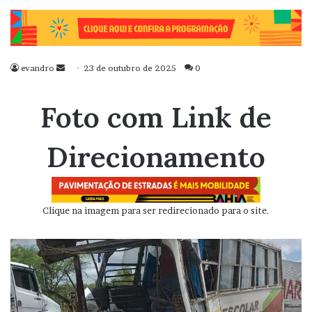
evandro
Mande
23 de outubro de 2025
0
um
e-
Foto com Link de
mail
Direcionamento
Clique na imagem para ser redirecionado para o site.