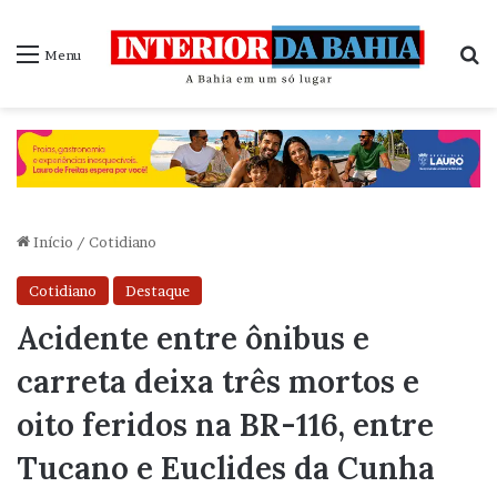
P
Menu
Início
/
Cotidiano
Cotidiano
Destaque
Acidente entre ônibus e
carreta deixa três mortos e
oito feridos na BR-116, entre
Tucano e Euclides da Cunha