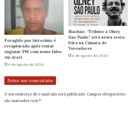
Riachão: “Tributo a Olney
São Paulo” será nesta sexta-
Foragido por latrocínio é
feira na Câmara de
recapturado após tentar
Vereadores
enganar PM com nome falso
6 de agosto de 2026
em Araci
6 de agosto de 2026
Deixe um comentário
O seu endereço de e-mail não será publicado.
Campos obrigatórios
são marcados com
*
C
o
m