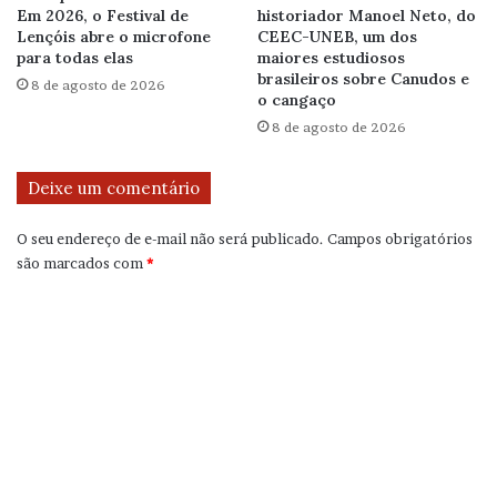
Em 2026, o Festival de
historiador Manoel Neto, do
Lençóis abre o microfone
CEEC-UNEB, um dos
para todas elas
maiores estudiosos
brasileiros sobre Canudos e
8 de agosto de 2026
o cangaço
8 de agosto de 2026
Deixe um comentário
O seu endereço de e-mail não será publicado.
Campos obrigatórios
são marcados com
*
C
o
m
e
n
t