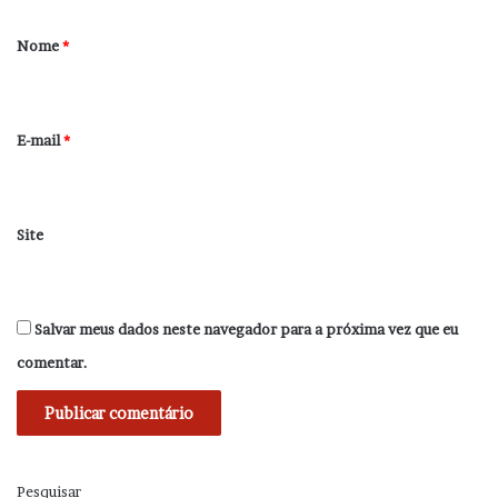
á
r
Nome
*
i
o
*
E-mail
*
Site
Salvar meus dados neste navegador para a próxima vez que eu
comentar.
Pesquisar