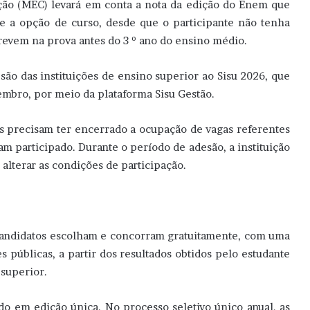
cação (MEC) levará em conta a nota da edição do Enem que
 a opção de curso, desde que o participante não tenha
revem na prova antes do 3 º ano do ensino médio.
esão das instituições de ensino superior ao Sisu 2026, que
embro, por meio da plataforma Sisu Gestão.
es precisam ter encerrado a ocupação de vagas referentes
am participado. Durante o período de adesão, a instituição
alterar as condições de participação.
candidatos escolham e concorram gratuitamente, com uma
s públicas, a partir dos resultados obtidos pelo estudante
 superior.
do em edição única. No processo seletivo único anual, as