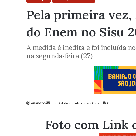
Pela primeira vez,
do Enem no Sisu 
A medida é inédita e foi incluída n
na segunda-feira (27).
evandro
Mande
24 de outubro de 2025
0
um
e-
Foto com Link 
mail