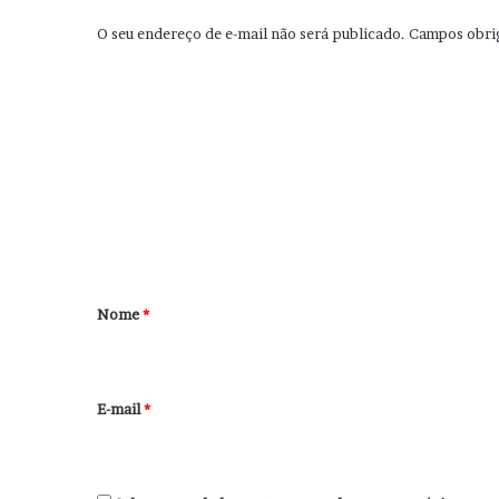
O seu endereço de e-mail não será publicado.
Campos obri
C
o
m
e
n
t
á
r
Nome
*
i
o
*
E-mail
*