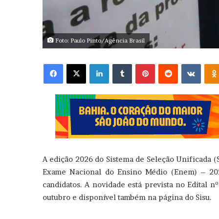
Foto: Paulo Pinto/Agência Brasil
Facebook
X
Linkedin
Tumblr
Pinterest
Reddit
VK
A edição 2026 do Sistema de Seleção Unificada (Si
Exame Nacional do Ensino Médio (Enem) – 2023
candidatos. A novidade está prevista no Edital n
outubro e disponível também na página do Sisu.