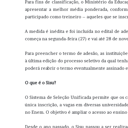
Para fins de classificação, o Ministério da Edu
apresentar a melhor média ponderada, conforme
participado como treineiro – aqueles que se insc
A medida é inédita e foi incluída no edital de ad
começa na segunda-feira (27) e vai até 28 de nov
Para preencher o termo de adesão, as instituiçõ
à última edição do processo seletivo da qual tenh
poderá reabrir o termo eventualmente assinado e 
O que é o Sisu?
O Sistema de Seleção Unificada permite que os 
única inscrição, a vagas em diversas universidade
no Enem. O objetivo é ampliar o acesso ao ensino
Desde o ano passado, o Sisu passou a ser realiza