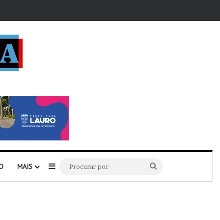
r
Barra Lateral
Procurar
O
MAIS
por