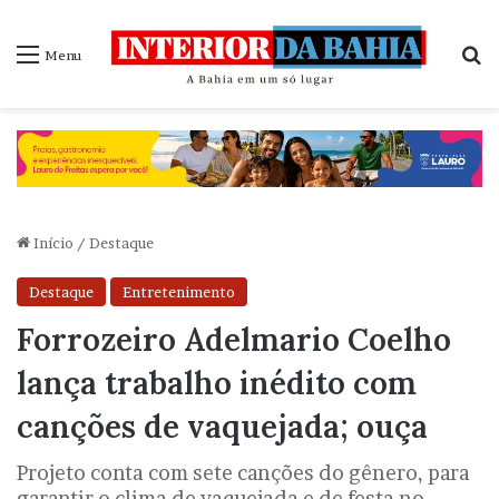
P
Menu
Início
/
Destaque
Destaque
Entretenimento
Forrozeiro Adelmario Coelho
lança trabalho inédito com
canções de vaquejada; ouça
Projeto conta com sete canções do gênero, para
garantir o clima de vaquejada e de festa no