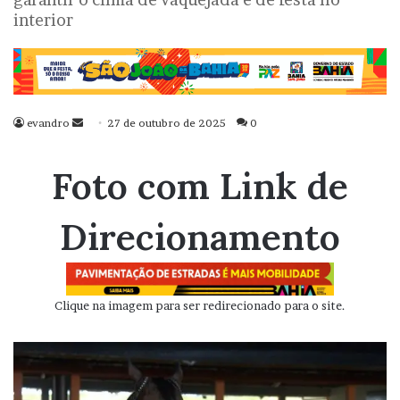
interior
evandro
Mande
27 de outubro de 2025
0
um
e-
Foto com Link de
mail
Direcionamento
Clique na imagem para ser redirecionado para o site.