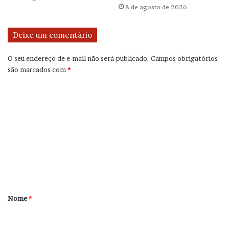
8 de agosto de 2026
Deixe um comentário
O seu endereço de e-mail não será publicado.
Campos obrigatórios
são marcados com
*
C
o
m
e
n
t
á
r
Nome
*
i
o