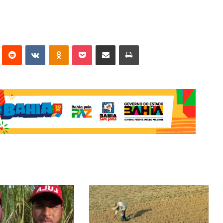
erest
Reddit
VK
OK
Pocket
Compartilhar via e-mail
Imprimir