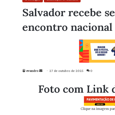
Salvador recebe se
encontro nacional 
evandro
Mande
27 de outubro de 2025
0
um
e-
Foto com Link 
mail
Clique na imagem para