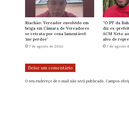
Riachão: Vereador envolvido em
”O PT da Bahi
briga em Câmara de Vereadores
diz ex-prefei
se retrata por cena lamentável:
ACM Neto ao 
‘me perdoe’
alvo de repr
7 de agosto de 2026
7 de agosto 
Deixe um comentário
O seu endereço de e-mail não será publicado.
Campos obri
C
o
m
e
n