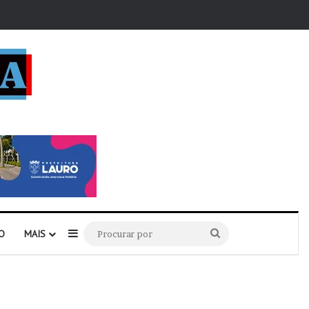
r
Barra Lateral
Procurar
O
MAIS
por