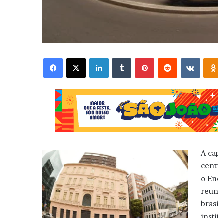
Facebook
X
Linkedin
Tumblr
Pinterest
Reddit
VK
A cap
cent
o En
reun
bras
inst