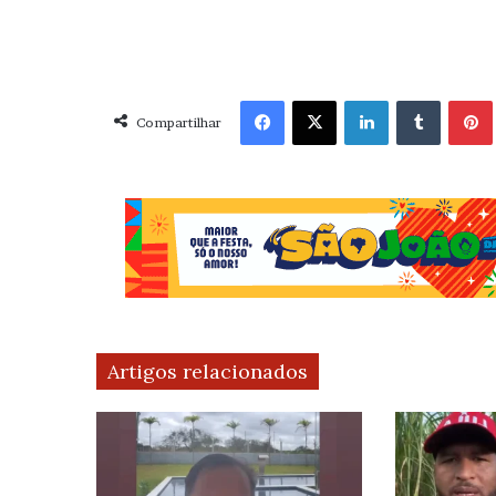
Facebook
X
Linkedin
Tumblr
Pint
Compartilhar
Artigos relacionados