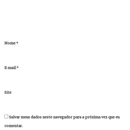
e
n
t
á
r
Nome
*
i
o
*
E-mail
*
Site
Salvar meus dados neste navegador para a próxima vez que eu
comentar.