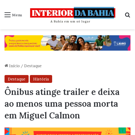
P
Menu
Início
/
Destaque
Destaque
História
Ônibus atinge trailer e deixa
ao menos uma pessoa morta
em Miguel Calmon