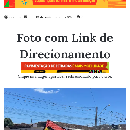
evandro
Mande
30 de outubro de 2025
0
um
e-
Foto com Link de
mail
Direcionamento
Clique na imagem para ser redirecionado para o site.