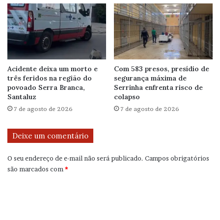
Acidente deixa um morto e
Com 583 presos, presídio de
três feridos na região do
segurança máxima de
povoado Serra Branca,
Serrinha enfrenta risco de
Santaluz
colapso
7 de agosto de 2026
7 de agosto de 2026
Deixe um comentário
O seu endereço de e-mail não será publicado.
Campos obrigatórios
são marcados com
*
C
o
m