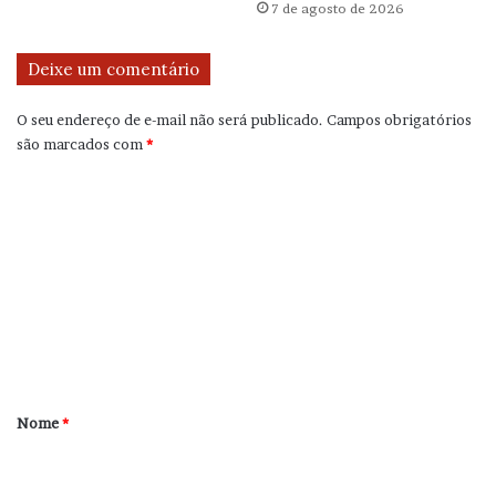
7 de agosto de 2026
Deixe um comentário
O seu endereço de e-mail não será publicado.
Campos obrigatórios
são marcados com
*
C
o
m
e
n
t
á
r
Nome
*
i
o