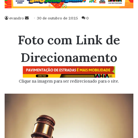
evandro
Mande
30 de outubro de 2025
0
um
e-
Foto com Link de
mail
Direcionamento
Clique na imagem para ser redirecionado para o site.