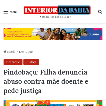
P
Menu
Início
/
Destaque
Destaque
Justiça
Pindobaçu: Filha denuncia
abuso contra mãe doente e
pede justiça