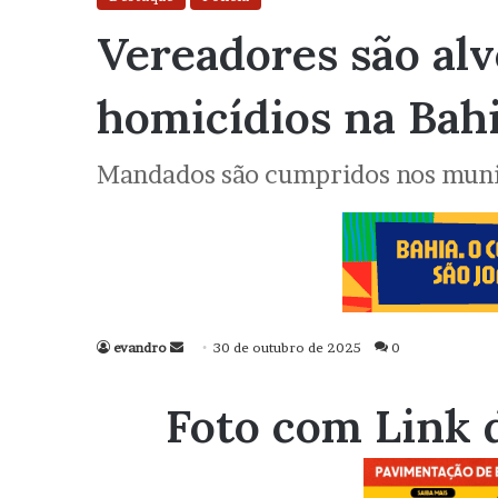
Vereadores são alv
homicídios na Bah
Mandados são cumpridos nos municí
evandro
Mande
30 de outubro de 2025
0
um
e-
Foto com Link 
mail