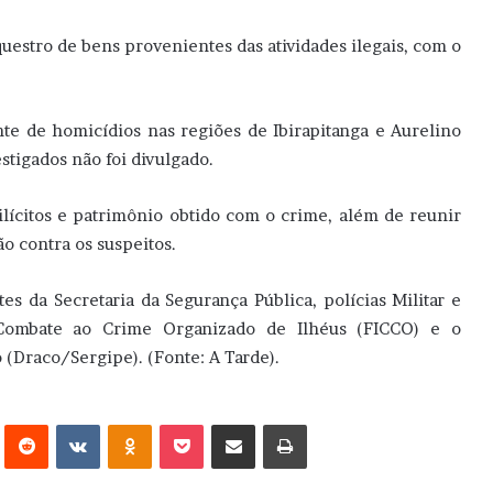
uestro de bens provenientes das atividades ilegais, com o
e de homicídios nas regiões de Ibirapitanga e Aurelino
tigados não foi divulgado.
lícitos e patrimônio obtido com o crime, além de reunir
o contra os suspeitos.
 da Secretaria da Segurança Pública, polícias Militar e
 Combate ao Crime Organizado de Ilhéus (FICCO) e o
(Draco/Sergipe). (Fonte: A Tarde).
erest
Reddit
VK
OK
Pocket
Compartilhar via e-mail
Imprimir