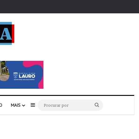
r
Barra Lateral
Procurar
O
MAIS
por