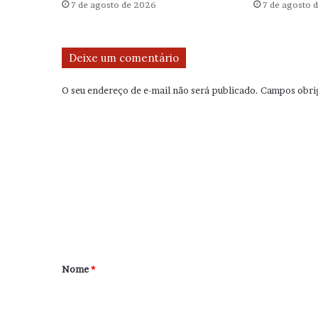
7 de agosto de 2026
7 de agosto 
Deixe um comentário
O seu endereço de e-mail não será publicado.
Campos obri
C
o
m
e
n
t
á
r
Nome
*
i
o