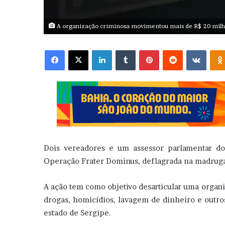
A organização criminosa movimentou mais de R$ 20 milhõe
Facebook
X
Linkedin
Tumblr
Pinterest
Reddit
VK
Dois vereadores e um assessor parlamentar do
Operação Frater Dominus, deflagrada na madrugada 
A ação tem como objetivo desarticular uma organ
drogas, homicídios, lavagem de dinheiro e outro
estado de Sergipe.