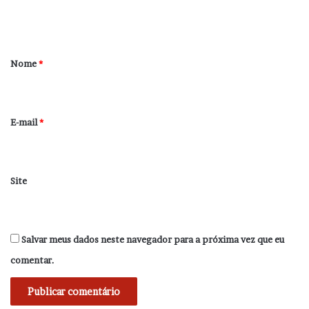
t
á
r
Nome
*
i
o
*
E-mail
*
Site
Salvar meus dados neste navegador para a próxima vez que eu
comentar.