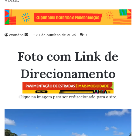
evandro
Mande
31 de outubro de 2025
0
um
e-
Foto com Link de
mail
Direcionamento
Clique na imagem para ser redirecionado para o site.