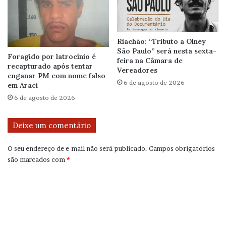
Riachão: “Tributo a Olney
São Paulo” será nesta sexta-
Foragido por latrocínio é
feira na Câmara de
recapturado após tentar
Vereadores
enganar PM com nome falso
6 de agosto de 2026
em Araci
6 de agosto de 2026
Deixe um comentário
O seu endereço de e-mail não será publicado.
Campos obrigatórios
são marcados com
*
C
o
m
e