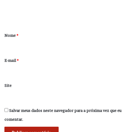
n
t
á
r
Nome
*
i
o
*
E-mail
*
Site
Salvar meus dados neste navegador para a próxima vez que eu
comentar.