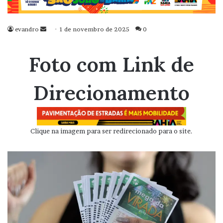
evandro
Mande
1 de novembro de 2025
0
um
e-
Foto com Link de
mail
Direcionamento
Clique na imagem para ser redirecionado para o site.