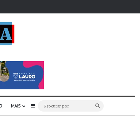
r
Barra Lateral
Procurar
O
MAIS
por