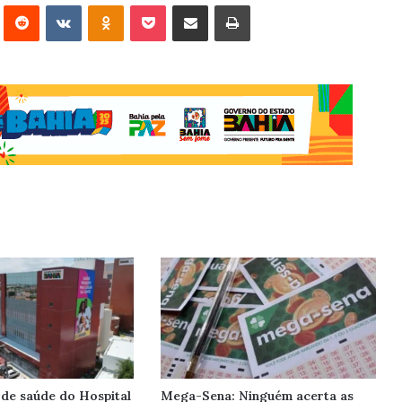
erest
Reddit
VK
OK
Pocket
Compartilhar via e-mail
Imprimir
 de saúde do Hospital
Mega-Sena: Ninguém acerta as