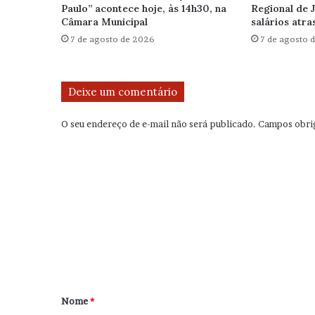
Paulo” acontece hoje, às 14h30, na
Regional de 
Câmara Municipal
salários atr
7 de agosto de 2026
7 de agosto 
Deixe um comentário
O seu endereço de e-mail não será publicado.
Campos obri
C
o
m
e
n
t
á
r
Nome
*