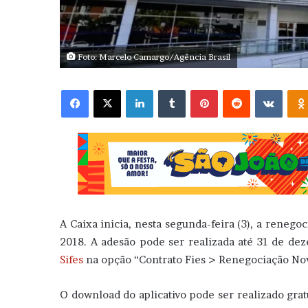
Foto: Marcelo Camargo/Agência Brasil
Facebook
X
Linkedin
Tumblr
Pinterest
Reddit
VK
A Caixa inicia, nesta segunda-feira (3), a renego
2018. A adesão pode ser realizada até 31 de dez
Sifes
na opção “Contrato Fies > Renegociação Novo 
O download do aplicativo pode ser realizado gra