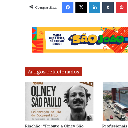
Facebook
X
Linkedin
Tumblr
Pint
Compartilhar
Artigos relacionados
Riachão: “Tributo a Olney São
Profissionais