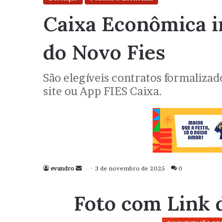
Caixa Econômica i
do Novo Fies
São elegíveis contratos formalizado
site ou App FIES Caixa.
evandro
Mande
3 de novembro de 2025
0
um
e-
Foto com Link 
mail