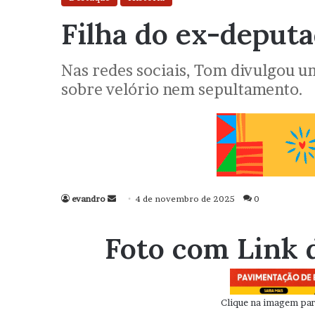
Filha do ex-deput
Nas redes sociais, Tom divulgou u
sobre velório nem sepultamento.
evandro
Mande
4 de novembro de 2025
0
um
e-
Foto com Link 
mail
Clique na imagem para