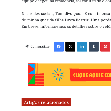
equipe chegou na residência, foi constatado o óbi
Nas redes sociais, Tom divulgou: “É com imensa
de minha querida filha Layra Beatriz. Uma perda
Em breve, informaremos os detalhes sobre o veló
Facebook
X
Linkedin
Tumblr
Pint
Compartilhar
Artigos relacionados