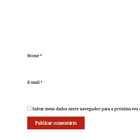
m
e
n
t
á
r
Nome
*
i
o
*
E-mail
*
Salvar meus dados neste navegador para a próxima vez 