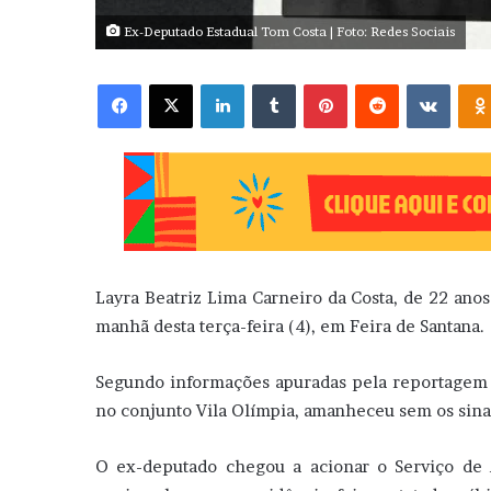
Ex-Deputado Estadual Tom Costa | Foto: Redes Sociais
Facebook
X
Linkedin
Tumblr
Pinterest
Reddit
VK
Layra Beatriz Lima Carneiro da Costa, de 22 ano
manhã desta terça-feira (4), em Feira de Santana.
Segundo informações apuradas pela reportagem
no conjunto Vila Olímpia, amanheceu sem os sinais
O ex-deputado chegou a acionar o Serviço de