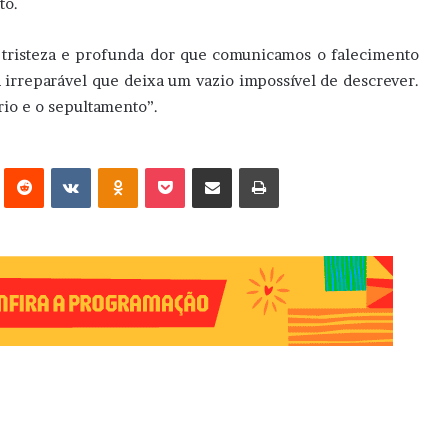
to.
 tristeza e profunda dor que comunicamos o falecimento
 irreparável que deixa um vazio impossível de descrever.
rio e o sepultamento”.
erest
Reddit
VK
OK
Pocket
Compartilhar via e-mail
Imprimir