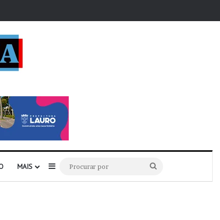
r
Barra Lateral
Procurar
O
MAIS
por