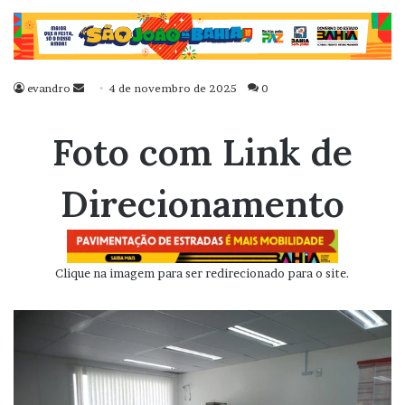
evandro
Mande
4 de novembro de 2025
0
um
e-
Foto com Link de
mail
Direcionamento
Clique na imagem para ser redirecionado para o site.