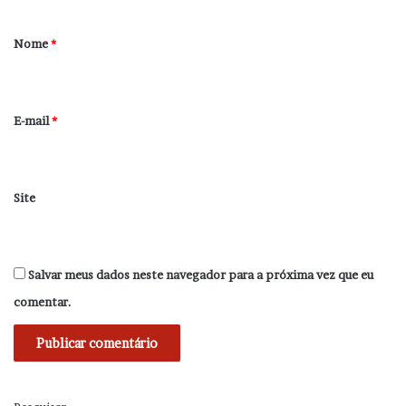
á
r
Nome
*
i
o
*
E-mail
*
Site
Salvar meus dados neste navegador para a próxima vez que eu
comentar.