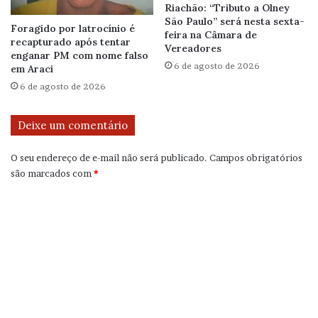
Riachão: “Tributo a Olney
São Paulo” será nesta sexta-
Foragido por latrocínio é
feira na Câmara de
recapturado após tentar
Vereadores
enganar PM com nome falso
6 de agosto de 2026
em Araci
6 de agosto de 2026
Deixe um comentário
O seu endereço de e-mail não será publicado.
Campos obrigatórios
são marcados com
*
C
o
m
e
n
t