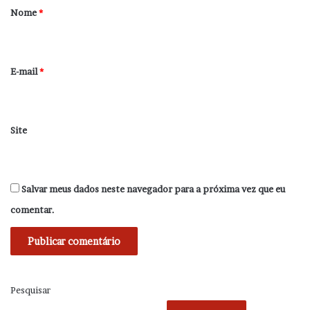
r
Nome
*
i
o
*
E-mail
*
Site
Salvar meus dados neste navegador para a próxima vez que eu
comentar.
Pesquisar