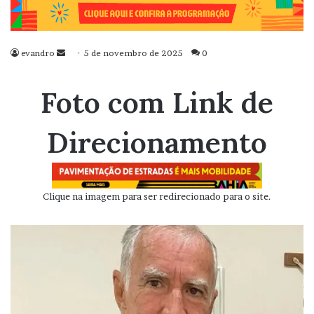
evandro
Mande
5 de novembro de 2025
0
um
e-
Foto com Link de
mail
Direcionamento
Clique na imagem para ser redirecionado para o site.