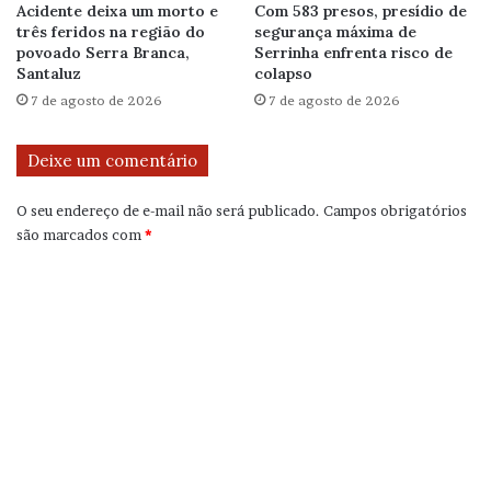
Acidente deixa um morto e
Com 583 presos, presídio de
três feridos na região do
segurança máxima de
povoado Serra Branca,
Serrinha enfrenta risco de
Santaluz
colapso
7 de agosto de 2026
7 de agosto de 2026
Deixe um comentário
O seu endereço de e-mail não será publicado.
Campos obrigatórios
são marcados com
*
C
o
m
e
n
t
á