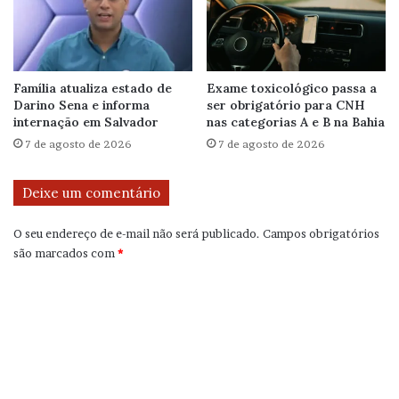
Família atualiza estado de
Exame toxicológico passa a
Darino Sena e informa
ser obrigatório para CNH
internação em Salvador
nas categorias A e B na Bahia
7 de agosto de 2026
7 de agosto de 2026
Deixe um comentário
O seu endereço de e-mail não será publicado.
Campos obrigatórios
são marcados com
*
C
o
m
e
n