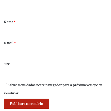
t
á
r
Nome
*
i
o
*
E-mail
*
Site
Salvar meus dados neste navegador para a próxima vez que eu
comentar.