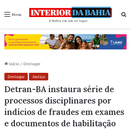
P
Menu
Início
/
Destaque
Destaque
Justiça
Detran-BA instaura série de
processos disciplinares por
indícios de fraudes em exames
e documentos de habilitação