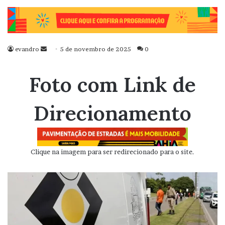
evandro
Mande
5 de novembro de 2025
0
um
e-
Foto com Link de
mail
Direcionamento
Clique na imagem para ser redirecionado para o site.