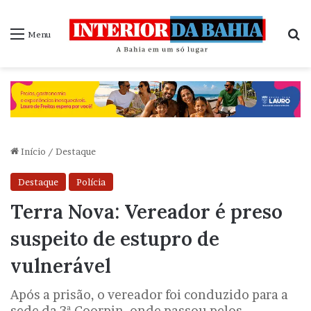
P
Menu
Início
/
Destaque
Destaque
Polícia
Terra Nova: Vereador é preso
suspeito de estupro de
vulnerável
Após a prisão, o vereador foi conduzido para a
sede da 3ª Coorpin, onde passou pelos