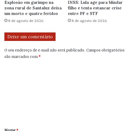
Explosão em garimpo na
INSS: Lula age para blindar
zona rural de Santaluz deixa
filho e tenta estancar crise
um morto e quatro feridos
entre PF e STF
8 de agosto de 2026
8 de agosto de 2026
Deixe um comentário
O seu endereço de e-mail não será publicado.
Campos obrigatórios
são marcados com
*
C
o
m
e
n
t
á
r
Nome
*