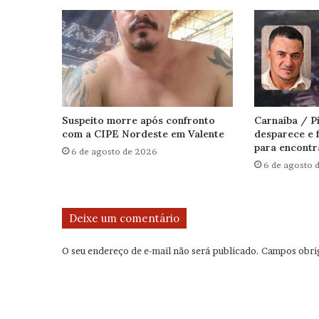
Suspeito morre após confronto
Carnaíba / 
com a CIPE Nordeste em Valente
desparece e f
para encontr
6 de agosto de 2026
6 de agosto 
Deixe um comentário
O seu endereço de e-mail não será publicado.
Campos obri
C
o
m