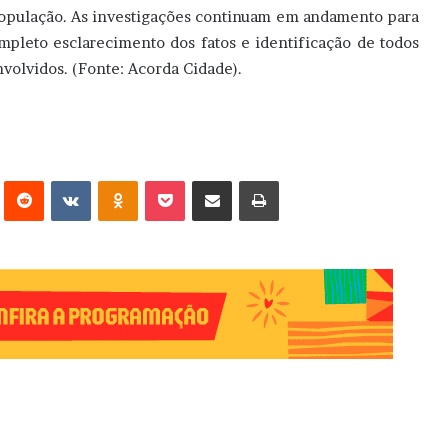
opulação. As investigações continuam em andamento para
mpleto esclarecimento dos fatos e identificação de todos
nvolvidos. (Fonte: Acorda Cidade).
erest
Reddit
VK
OK
Pocket
Compartilhar via e-mail
Imprimir