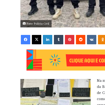
Foto: Polícia Civil
Facebook
X
Linkedin
Tumblr
Pinterest
Reddit
VK
Na m
da B
de C
com
expe