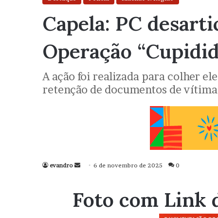
Capela: PC desart
Operação “Cupidid
A ação foi realizada para colher e
retenção de documentos de vítima
evandro
Mande
6 de novembro de 2025
0
um
e-
Foto com Link 
mail