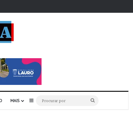
r
Barra Lateral
Procurar
O
MAIS
por