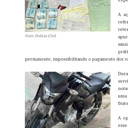
A aç
refe
ret
Foto: Polícia Civil
apu
muni
prát
permanente, impossibilitando o pagamento dos va
Dura
serv
nota
uma 
frut
A op
esse