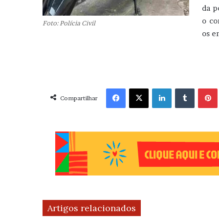
da p
o co
Foto: Polícia Civil
os e
Facebook
X
Linkedin
Tumblr
Pint
Compartilhar
Artigos relacionados