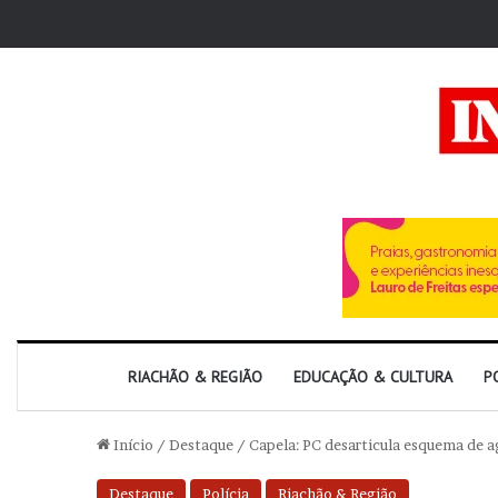
RIACHÃO & REGIÃO
EDUCAÇÃO & CULTURA
P
Início
/
Destaque
/
Capela: PC desarticula esquema de 
Destaque
Polícia
Riachão & Região