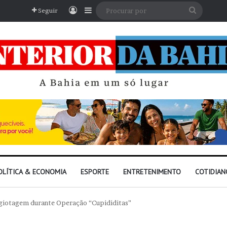
Entrar
Barra Lateral
Procura
Seguir
por
OLÍTICA & ECONOMIA
ESPORTE
ENTRETENIMENTO
COTIDIAN
agiotagem durante Operação “Cupididitas”