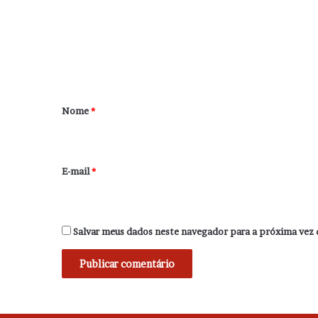
e
n
t
á
r
Nome
*
i
o
*
E-mail
*
Salvar meus dados neste navegador para a próxima vez 