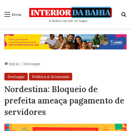
P
Menu
Início
/
Destaque
Destaque
Política & Economia
Nordestina: Bloqueio de
prefeita ameaça pagamento de
servidores