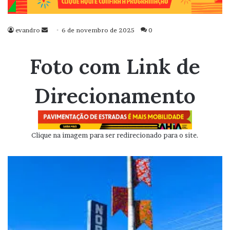
evandro
Mande
6 de novembro de 2025
0
um
e-
Foto com Link de
mail
Direcionamento
Clique na imagem para ser redirecionado para o site.