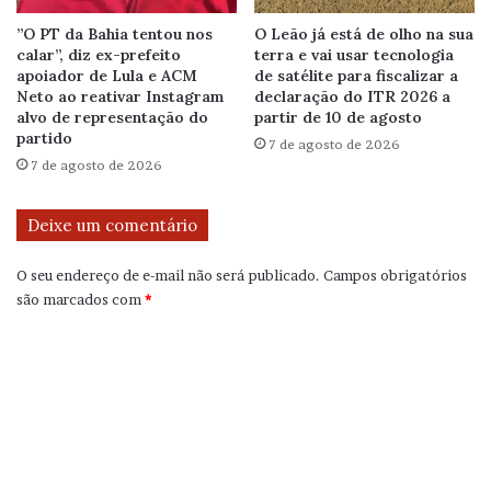
”O PT da Bahia tentou nos
O Leão já está de olho na sua
calar”, diz ex-prefeito
terra e vai usar tecnologia
apoiador de Lula e ACM
de satélite para fiscalizar a
Neto ao reativar Instagram
declaração do ITR 2026 a
alvo de representação do
partir de 10 de agosto
partido
7 de agosto de 2026
7 de agosto de 2026
Deixe um comentário
O seu endereço de e-mail não será publicado.
Campos obrigatórios
são marcados com
*
C
o
m
e
n