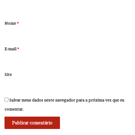
t
á
r
Nome
*
i
o
*
E-mail
*
Site
Salvar meus dados neste navegador para a próxima vez que eu
comentar.