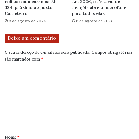
colisão com carro na BR-
Em 2026, o Festival de
324, próximo ao posto
Lençóis abre o microfone
Carreteiro
para todas elas
8 de agosto de 2026
8 de agosto de 2026
Deixe um comentário
O seu endereço de e-mail não será publicado.
Campos obrigatórios
são marcados com
*
C
o
m
e
n
t
á
r
Nome
*