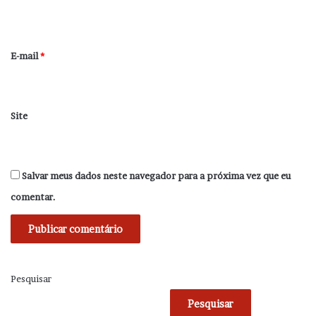
i
o
*
E-mail
*
Site
Salvar meus dados neste navegador para a próxima vez que eu
comentar.
Pesquisar
Pesquisar