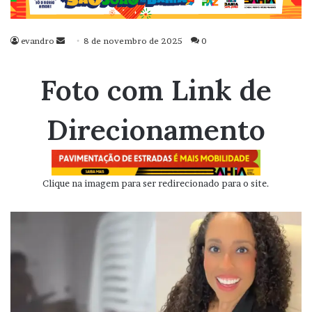
evandro
Mande
8 de novembro de 2025
0
um
e-
Foto com Link de
mail
Direcionamento
Clique na imagem para ser redirecionado para o site.