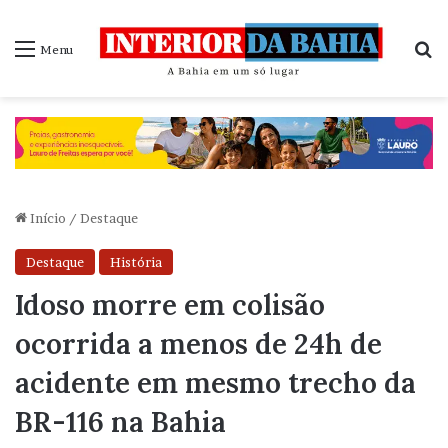
P
Menu
Início
/
Destaque
Destaque
História
Idoso morre em colisão
ocorrida a menos de 24h de
acidente em mesmo trecho da
BR-116 na Bahia