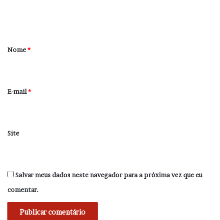
n
t
á
r
Nome
*
i
o
*
E-mail
*
Site
Salvar meus dados neste navegador para a próxima vez que eu
comentar.