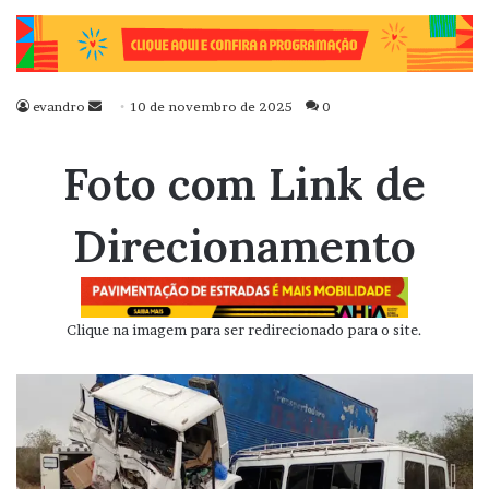
evandro
Mande
10 de novembro de 2025
0
um
e-
Foto com Link de
mail
Direcionamento
Clique na imagem para ser redirecionado para o site.