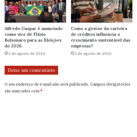
Alfredo Gaspar é anunciado
Como a gestão da carteira
como vice de Flávio
de créditos influencia o
Bolsonaro para as Eleições
crescimento sustentável das
de 2026
empresas?
5 de agosto de 2026
5 de agosto de 2026
Deixe um comentário
O seu endereço de e-mail não será publicado.
Campos obrigatórios
são marcados com
*
C
o
m
e