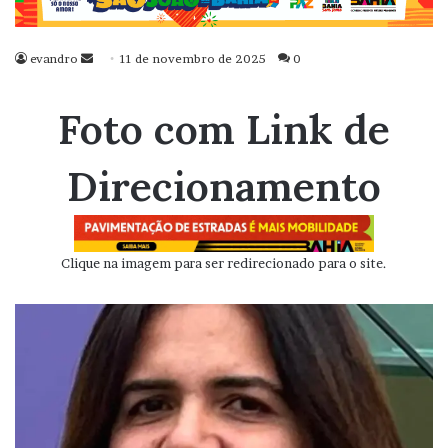
evandro
Mande
11 de novembro de 2025
0
um
e-
Foto com Link de
mail
Direcionamento
Clique na imagem para ser redirecionado para o site.