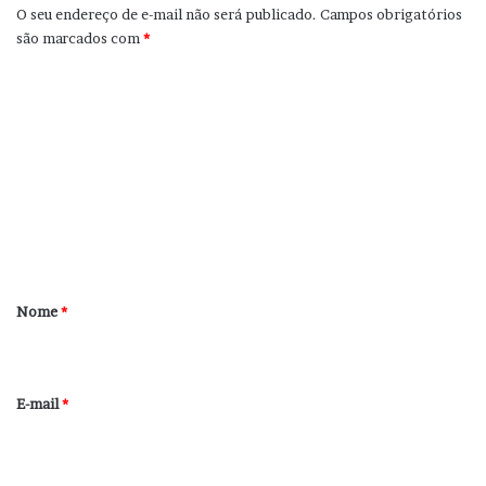
O seu endereço de e-mail não será publicado.
Campos obrigatórios
são marcados com
*
C
o
m
e
n
t
á
r
Nome
*
i
o
*
E-mail
*