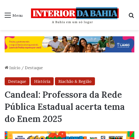
P
Menu
Início
/
Destaque
Destaque
História
Riachão & Região
Candeal: Professora da Rede
Pública Estadual acerta tema
do Enem 2025