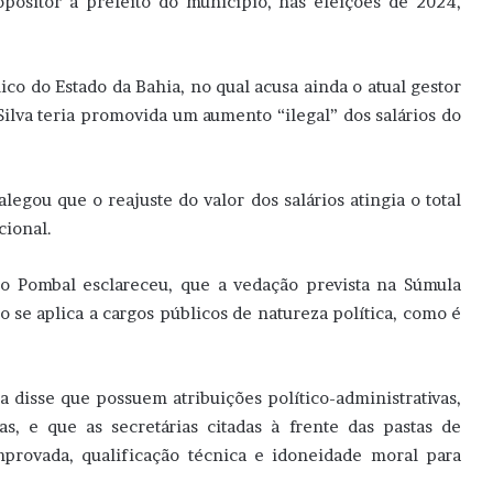
opositor a prefeito do município, nas eleições de 2024,
co do Estado da Bahia, no qual acusa ainda o atual gestor
Silva teria promovida um aumento “ilegal” dos salários do
egou que o reajuste do valor dos salários atingia o total
cional.
do Pombal esclareceu, que a vedação prevista na Súmula
o se aplica a cargos públicos de natureza política, como é
a disse que possuem atribuições político-administrativas,
, e que as secretárias citadas à frente das pastas de
rovada, qualificação técnica e idoneidade moral para