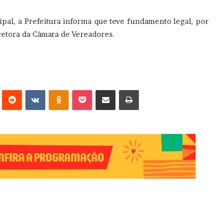
ipal, a Prefeitura informa que teve fundamento legal, por
retora da Câmara de Vereadores.
erest
Reddit
VK
OK
Pocket
Compartilhar via e-mail
Imprimir