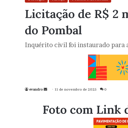
Licitação de R$ 2 
do Pombal
Inquérito civil foi instaurado par
evandro
Mande
11 de novembro de 2025
0
um
e-
Foto com Link 
mail