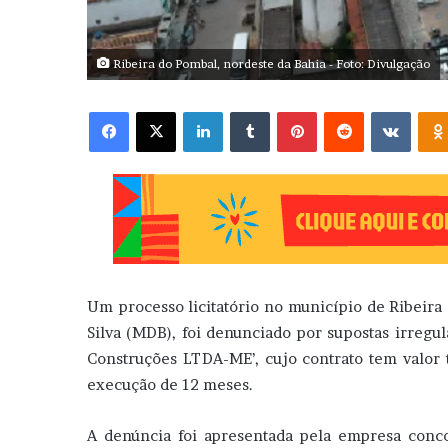
Ribeira do Pombal, nordeste da Bahia - Foto: Divulgação
Facebook
X
Linkedin
Tumblr
Pinterest
Reddit
VK
Um processo licitatório no município de Ribeira 
Silva (MDB), foi denunciado por supostas irregu
Construções LTDA-ME’, cujo contrato tem valor t
execução de 12 meses.
A denúncia foi apresentada pela empresa conc