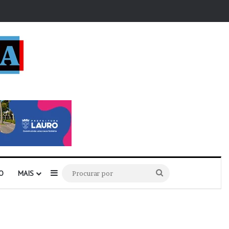
r
Barra Lateral
Procurar
O
MAIS
por