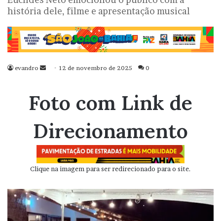
história dele, filme e apresentação musical
evandro
Mande
12 de novembro de 2025
0
um
e-
Foto com Link de
mail
Direcionamento
Clique na imagem para ser redirecionado para o site.