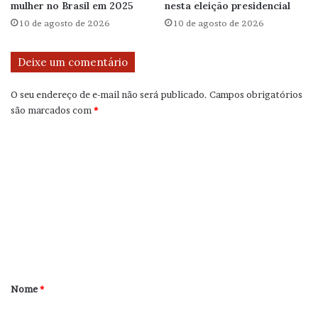
mulher no Brasil em 2025
nesta eleição presidencial
10 de agosto de 2026
10 de agosto de 2026
Deixe um comentário
O seu endereço de e-mail não será publicado.
Campos obrigatórios
são marcados com
*
C
o
m
e
n
t
á
r
Nome
*
i