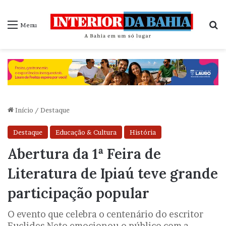
P
Menu
Início
/
Destaque
Destaque
Educação & Cultura
História
Abertura da 1ª Feira de
Literatura de Ipiaú teve grande
participação popular
O evento que celebra o centenário do escritor
Euclides Neto emocionou o público com a