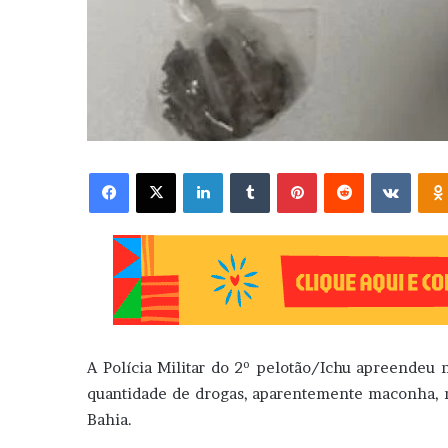
Facebook
X
Linkedin
Tumblr
Pinterest
Reddit
VK
A Polícia Militar do 2º pelotão/Ichu apreendeu 
quantidade de drogas, aparentemente maconha, n
Bahia.