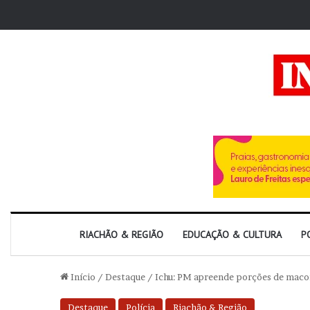
RIACHÃO & REGIÃO
EDUCAÇÃO & CULTURA
P
Início
/
Destaque
/
Ichu: PM apreende porções de mac
Destaque
Polícia
Riachão & Região