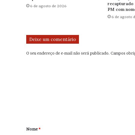
recapturado 
6 de agosto de 2026
PM com nome
6 de agosto 
Deixe um comentário
O seu endereço de e-mail não será publicado.
Campos obri
C
o
m
e
n
t
á
r
Nome
*