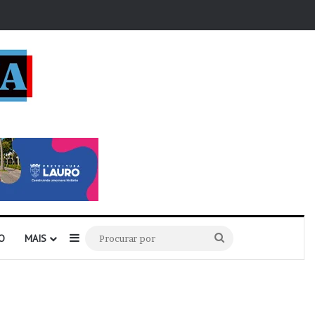
r
Barra Lateral
Procurar
O
MAIS
por