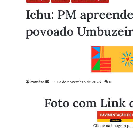
Ichu: PM apreende
povoado Umbuzei
evandro
Mande
12 de novembro de 2025
0
um
e-
Foto com Link 
mail
Clique na imagem para