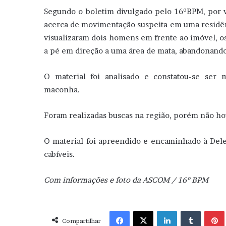
Segundo o boletim divulgado pelo 16ºBPM, por v
acerca de movimentação suspeita em uma residênc
visualizaram dois homens em frente ao imóvel, o
a pé em direção a uma área de mata, abandonando
O material foi analisado e constatou-se ser
maconha.
Foram realizadas buscas na região, porém não hou
O material foi apreendido e encaminhado à Deleg
cabíveis.
Com informações e foto da ASCOM / 16º BPM
Facebook
X
Linkedin
Tumblr
Pint
Compartilhar