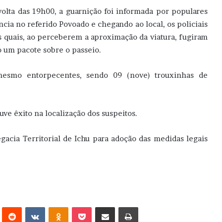
olta das 19h00, a guarnição foi informada por populares
ia no referido Povoado e chegando ao local, os policiais
s quais, ao perceberem a aproximação da viatura, fugiram
 um pacote sobre o passeio.
 mesmo entorpecentes, sendo 09 (nove) trouxinhas de
ve êxito na localização dos suspeitos.
acia Territorial de Ichu para adoção das medidas legais
erest
Reddit
VK
OK
Pocket
Compartilhar via e-mail
Imprimir