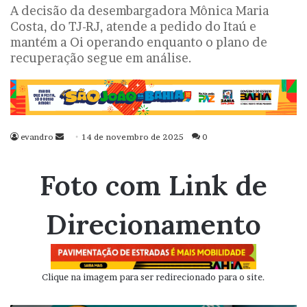
A decisão da desembargadora Mônica Maria
Costa, do TJ-RJ, atende a pedido do Itaú e
mantém a Oi operando enquanto o plano de
recuperação segue em análise.
evandro
Mande
14 de novembro de 2025
0
um
e-
Foto com Link de
mail
Direcionamento
Clique na imagem para ser redirecionado para o site.