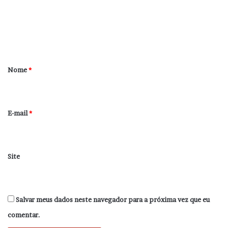
e
n
t
á
r
Nome
*
i
o
*
E-mail
*
Site
Salvar meus dados neste navegador para a próxima vez que eu
comentar.