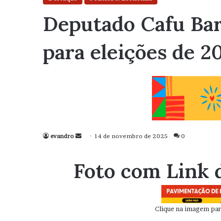
Deputado Cafu Bar
para eleições de 2
evandro
Mande
14 de novembro de 2025
0
um
e-
Foto com Link 
mail
Clique na imagem para