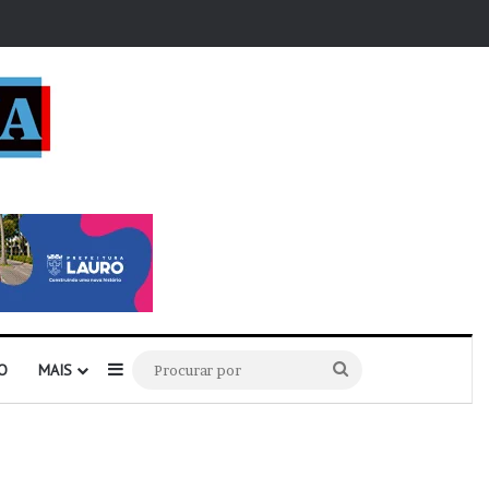
r
Barra Lateral
Procurar
O
MAIS
por