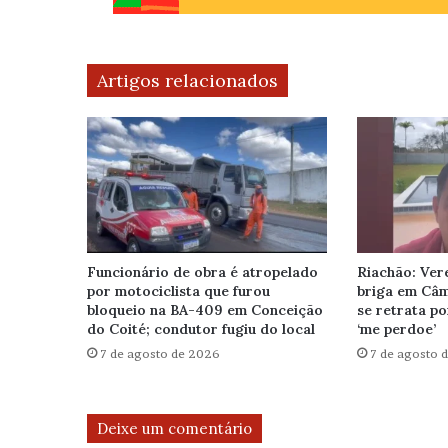
Artigos relacionados
Funcionário de obra é atropelado
Riachão: Ver
por motociclista que furou
briga em Câ
bloqueio na BA-409 em Conceição
se retrata po
do Coité; condutor fugiu do local
‘me perdoe’
7 de agosto de 2026
7 de agosto 
Deixe um comentário