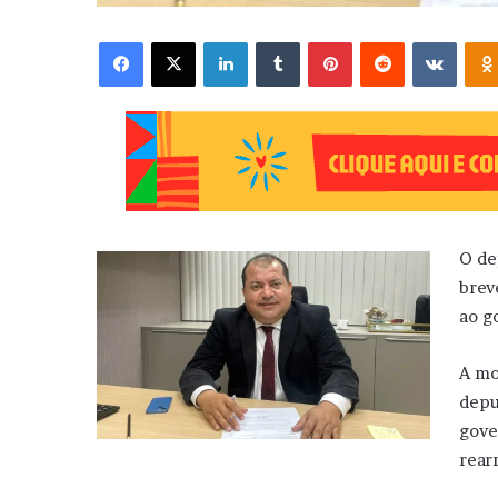
Facebook
X
Linkedin
Tumblr
Pinterest
Reddit
VK
O de
brev
ao g
A mo
depu
gove
rear