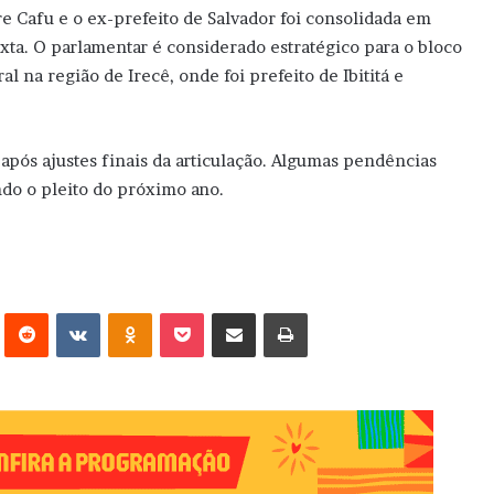
re Cafu e o ex-prefeito de Salvador foi consolidada em
xta. O parlamentar é considerado estratégico para o bloco
l na região de Irecê, onde foi prefeito de Ibititá e
o após ajustes finais da articulação. Algumas pendências
ando o pleito do próximo ano.
erest
Reddit
VK
OK
Pocket
Compartilhar via e-mail
Imprimir