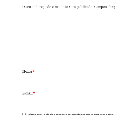
O seu endereço de e-mail não será publicado.
Campos obri
C
o
m
e
n
t
á
r
Nome
*
i
o
*
E-mail
*
Salvar meus dados neste navegador para a próxima vez 