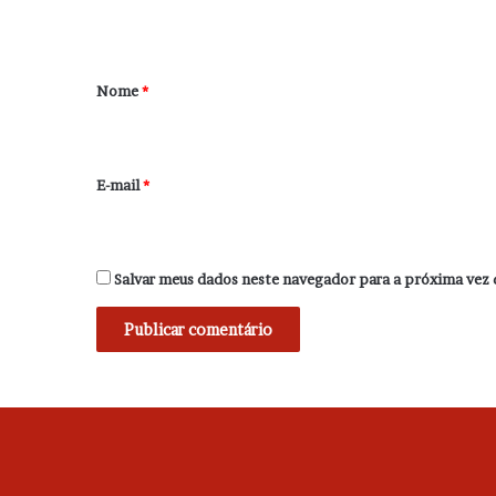
t
á
r
Nome
*
i
o
*
E-mail
*
Salvar meus dados neste navegador para a próxima vez 