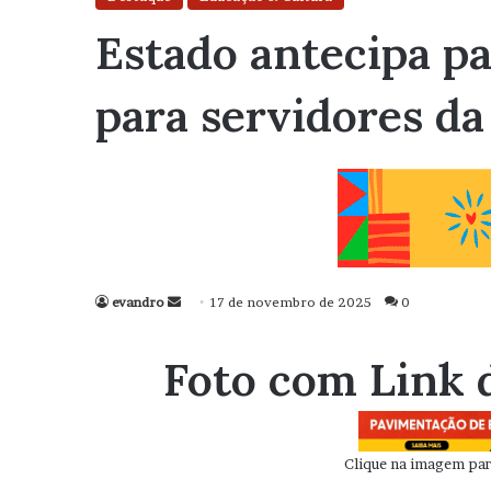
Estado antecipa p
para servidores d
evandro
Mande
17 de novembro de 2025
0
um
e-
Foto com Link 
mail
Clique na imagem para