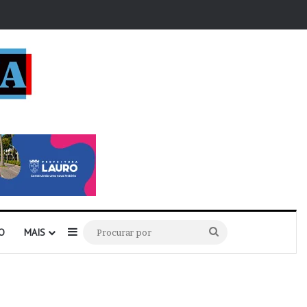
r
Barra Lateral
Procurar
O
MAIS
por