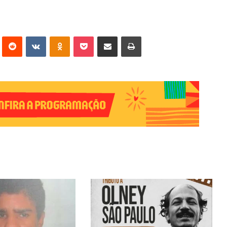
erest
Reddit
VK
OK
Pocket
Compartilhar via e-mail
Imprimir