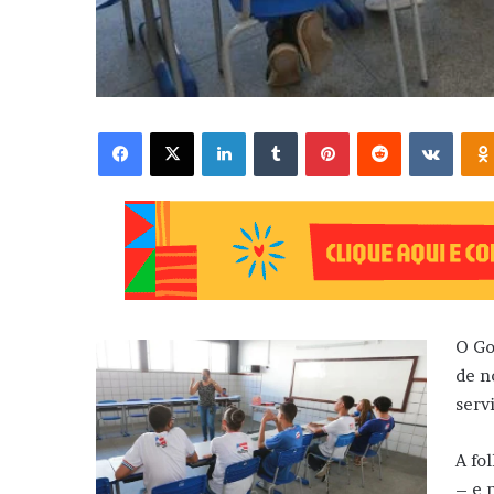
Facebook
X
Linkedin
Tumblr
Pinterest
Reddit
VK
O Go
de n
serv
A fo
– e 