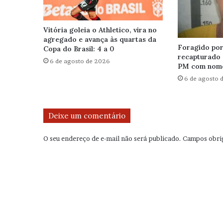
Vitória goleia o Athletico, vira no
agregado e avança às quartas da
Foragido por 
Copa do Brasil: 4 a 0
recapturado 
6 de agosto de 2026
PM com nome
6 de agosto 
Deixe um comentário
O seu endereço de e-mail não será publicado.
Campos obri
C
o
m
e
n