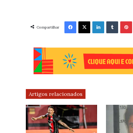
Facebook
X
Linkedin
Tumblr
Pint
Compartilhar
Artigos relacionados