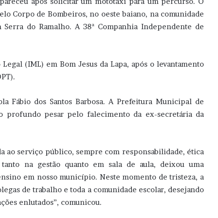
apareceu após solicitar um mototáxi para um percurso. O
pelo Corpo de Bombeiros, no oeste baiano, na comunidade
em Serra do Ramalho. A 38ª Companhia Independente de
o Legal (IML) em Bom Jesus da Lapa, após o levantamento
DPT).
la Fábio dos Santos Barbosa. A Prefeitura Municipal de
 profundo pesar pelo falecimento da ex-secretária da
a ao serviço público, sempre com responsabilidade, ética
tanto na gestão quanto em sala de aula, deixou uma
ensino em nosso município. Neste momento de tristeza, a
colegas de trabalho e toda a comunidade escolar, desejando
ações enlutados”, comunicou.