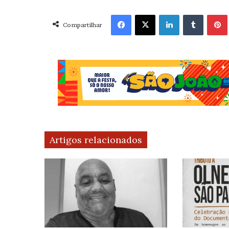
Facebook
X
Linkedin
Tumblr
Pint
Compartilhar
Artigos relacionados