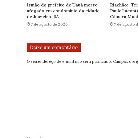
Irmão do prefeito de Uauá morre
Riachão: “Tr
afogado em condomínio da cidade
Paulo” aconte
de Juazeiro-BA
Câmara Muni
7 de agosto de 2026
7 de agosto 
Deixe um comentário
O seu endereço de e-mail não será publicado.
Campos obri
C
o
m
e
n
t
á
r