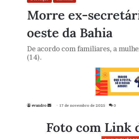
Morre ex-secretár
oeste da Bahia
De acordo com familiares, a mulher
(14).
evandro
Mande
17 de novembro de 2025
0
um
e-
Foto com Link 
mail