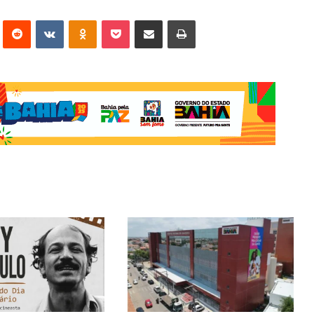
erest
Reddit
VK
OK
Pocket
Compartilhar via e-mail
Imprimir