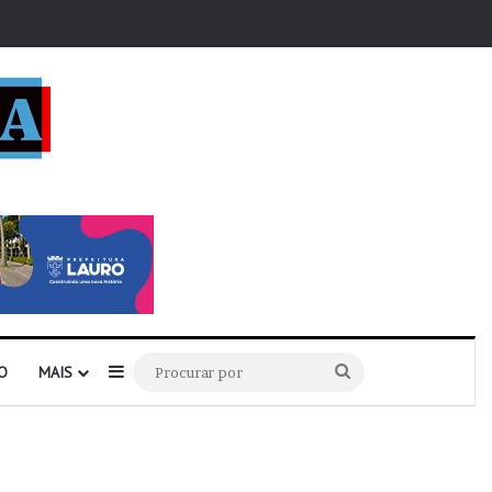
r
Barra Lateral
Procurar
O
MAIS
por