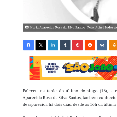
Maria Aparecida Rosa da Silva Santos | Foto: Achei Sudoest
Facebook
X
Linkedin
Tumblr
Pinterest
Reddit
VK
Faleceu na tarde do último domingo (16), a 
Aparecida Rosa da Silva Santos, também conhecid
desaparecida há dois dias, desde as 16h da última 