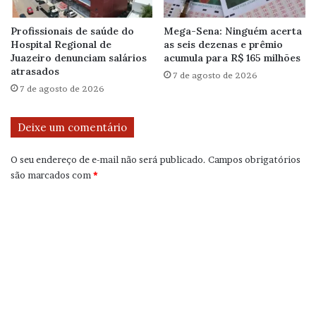
Profissionais de saúde do
Mega-Sena: Ninguém acerta
Hospital Regional de
as seis dezenas e prêmio
Juazeiro denunciam salários
acumula para R$ 165 milhões
atrasados
7 de agosto de 2026
7 de agosto de 2026
Deixe um comentário
O seu endereço de e-mail não será publicado.
Campos obrigatórios
são marcados com
*
C
o
m
e
n
t