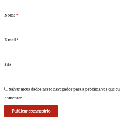
á
r
Nome
*
i
o
*
E-mail
*
Site
Salvar meus dados neste navegador para a próxima vez que eu
comentar.