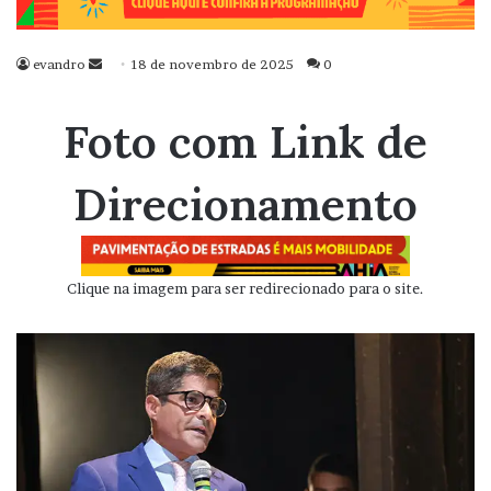
evandro
Mande
18 de novembro de 2025
0
um
e-
Foto com Link de
mail
Direcionamento
Clique na imagem para ser redirecionado para o site.