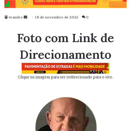
evandro
Mande
18 de novembro de 2025
0
um
e-
Foto com Link de
mail
Direcionamento
Clique na imagem para ser redirecionado para o site.