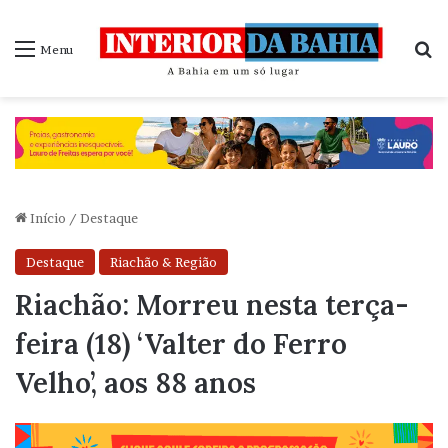
P
Menu
Início
/
Destaque
Destaque
Riachão & Região
Riachão: Morreu nesta terça-
feira (18) ‘Valter do Ferro
Velho’, aos 88 anos