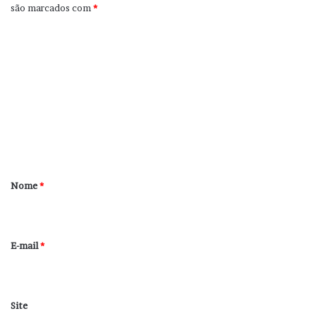
são marcados com
*
C
o
m
e
n
t
á
r
Nome
*
i
o
*
E-mail
*
Site