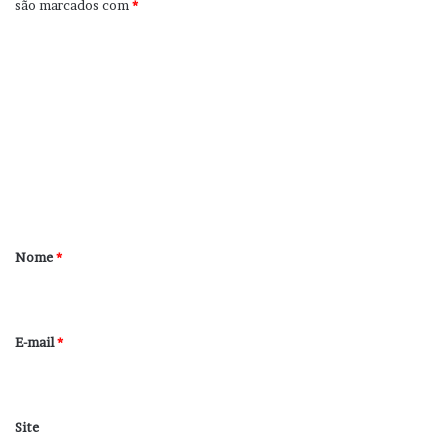
são marcados com
*
C
o
m
e
n
t
á
r
Nome
*
i
o
*
E-mail
*
Site