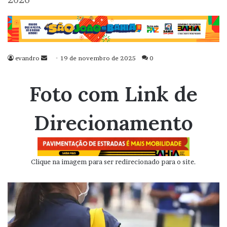
evandro
Mande
19 de novembro de 2025
0
um
e-
Foto com Link de
mail
Direcionamento
Clique na imagem para ser redirecionado para o site.