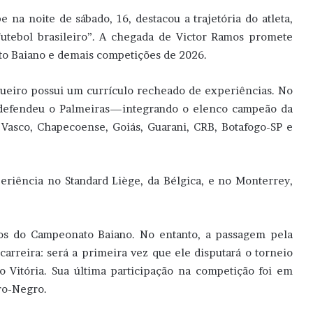
be na noite de sábado, 16, destacou a trajetória do atleta,
utebol brasileiro”. A chegada de Victor Ramos promete
to Baiano e demais competições de 2026.
agueiro possui um currículo recheado de experiências. No
, defendeu o Palmeiras—integrando o elenco campeão da
Vasco, Chapecoense, Goiás, Guarani, CRB, Botafogo-SP e
riência no Standard Liège, da Bélgica, e no Monterrey,
ulos do Campeonato Baiano. No entanto, a passagem pela
rreira: será a primeira vez que ele disputará o torneio
 Vitória. Sua última participação na competição foi em
ro-Negro.