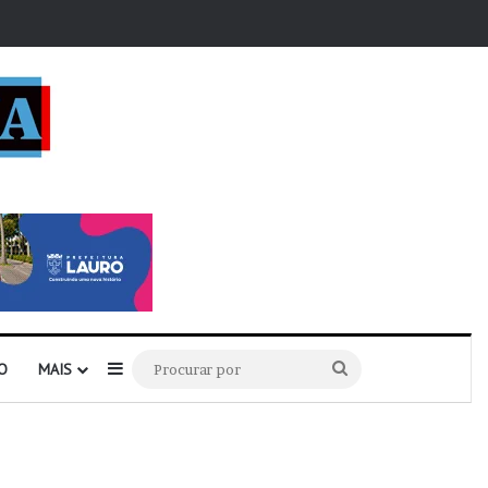
r
Barra Lateral
Procurar
O
MAIS
por