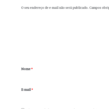
O seu endereço de e-mail não será publicado.
Campos obri
C
o
m
e
n
t
á
r
Nome
*
i
o
*
E-mail
*