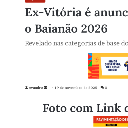
Ex-Vitória é anunc
o Baianão 2026
Revelado nas categorias de base do
evandro
Mande
19 de novembro de 2025
0
um
e-
Foto com Link 
mail