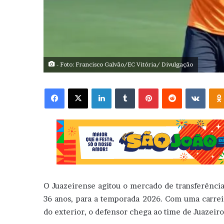
- Foto: Francisco Galvão/EC Vitória/ Divulgação
Facebook
X
Linkedin
Tumblr
Pinterest
Reddit
VK
O Juazeirense agitou o mercado de transferência
36 anos, para a temporada 2026. Com uma carrei
do exterior, o defensor chega ao time de Juazeiro