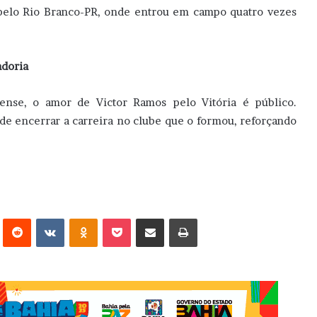
pelo Rio Branco-PR, onde entrou em campo quatro vezes
adoria
ense, o amor de Victor Ramos pelo Vitória é público.
de encerrar a carreira no clube que o formou, reforçando
erest
Reddit
VK
OK
Pocket
Compartilhar via e-mail
Imprimir