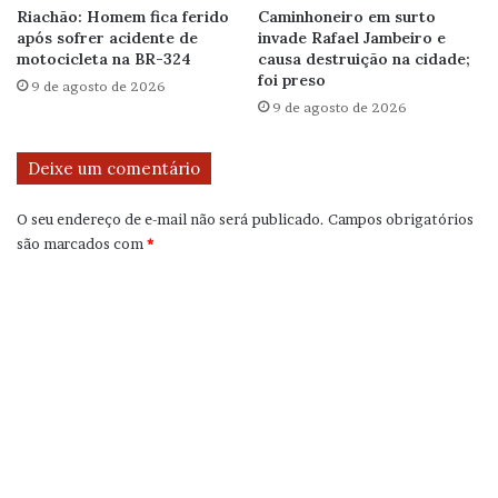
Riachão: Homem fica ferido
Caminhoneiro em surto
após sofrer acidente de
invade Rafael Jambeiro e
motocicleta na BR-324
causa destruição na cidade;
foi preso
9 de agosto de 2026
9 de agosto de 2026
Deixe um comentário
O seu endereço de e-mail não será publicado.
Campos obrigatórios
são marcados com
*
C
o
m
e
n
t
á