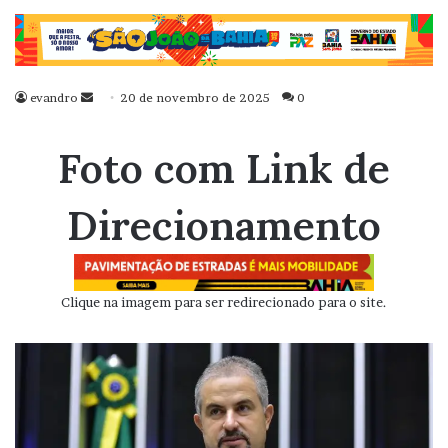
evandro
Mande
20 de novembro de 2025
0
um
e-
Foto com Link de
mail
Direcionamento
Clique na imagem para ser redirecionado para o site.