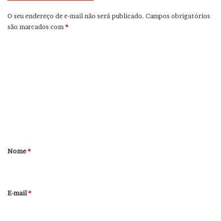
O seu endereço de e-mail não será publicado.
Campos obrigatórios
são marcados com
*
C
o
m
e
n
t
á
r
Nome
*
i
o
*
E-mail
*