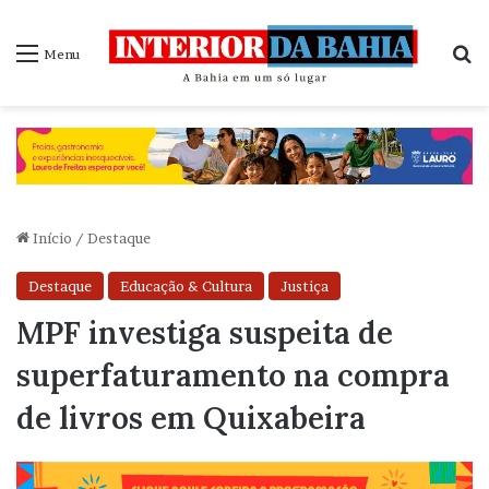
P
Menu
Início
/
Destaque
Destaque
Educação & Cultura
Justiça
MPF investiga suspeita de
superfaturamento na compra
de livros em Quixabeira