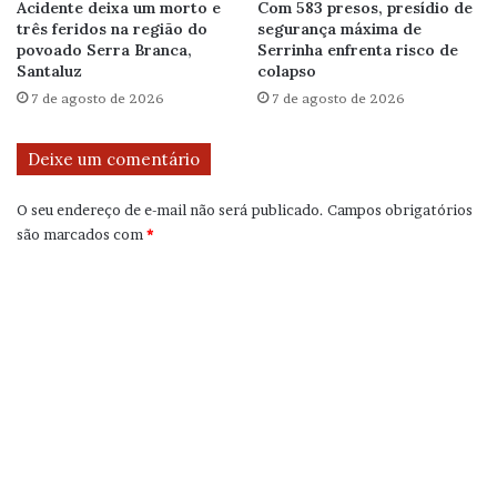
Acidente deixa um morto e
Com 583 presos, presídio de
três feridos na região do
segurança máxima de
povoado Serra Branca,
Serrinha enfrenta risco de
Santaluz
colapso
7 de agosto de 2026
7 de agosto de 2026
Deixe um comentário
O seu endereço de e-mail não será publicado.
Campos obrigatórios
são marcados com
*
C
o
m
e
n
t
á