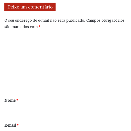
Deixe um comentário
O seu endereço de e-mail não será publicado.
Campos obrigatórios
são marcados com
*
C
o
m
e
n
t
á
r
Nome
*
i
o
*
E-mail
*