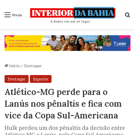
P
Menu
Início
/
Destaque
Destaque
Esporte
Atlético-MG perde para o
Lanús nos pênaltis e fica com
vice da Copa Sul-Americana
Hulk perdeu um dos pênaltis da decisão entre
Atlético-MG e Lanús, pela Copa Sul-Americana,