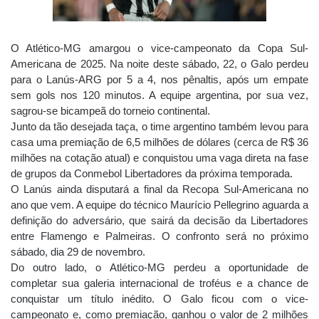
O Atlético-MG amargou o vice-campeonato da Copa Sul-
Americana de 2025. Na noite deste sábado, 22, o Galo perdeu
para o Lanús-ARG por 5 a 4, nos pênaltis, após um empate
sem gols nos 120 minutos. A equipe argentina, por sua vez,
sagrou-se bicampeã do torneio continental.
Junto da tão desejada taça, o time argentino também levou para
casa uma premiação de 6,5 milhões de dólares (cerca de R$ 36
milhões na cotação atual) e conquistou uma vaga direta na fase
de grupos da Conmebol Libertadores da próxima temporada.
O Lanús ainda disputará a final da Recopa Sul-Americana no
ano que vem. A equipe do técnico Maurício Pellegrino aguarda a
definição do adversário, que sairá da decisão da Libertadores
entre Flamengo e Palmeiras. O confronto será no próximo
sábado, dia 29 de novembro.
Do outro lado, o Atlético-MG perdeu a oportunidade de
completar sua galeria internacional de troféus e a chance de
conquistar um título inédito. O Galo ficou com o vice-
campeonato e, como premiação, ganhou o valor de 2 milhões