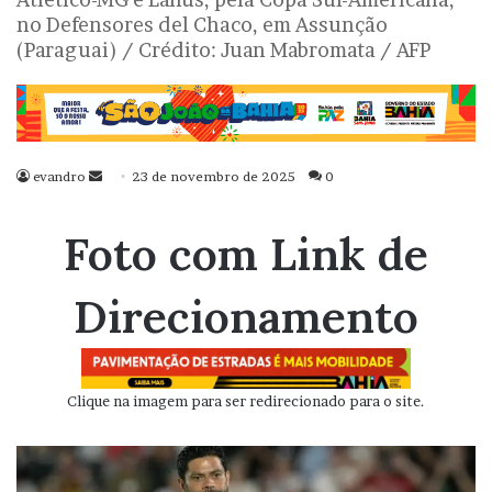
no Defensores del Chaco, em Assunção
(Paraguai) / Crédito: Juan Mabromata / AFP
evandro
Mande
23 de novembro de 2025
0
um
e-
Foto com Link de
mail
Direcionamento
Clique na imagem para ser redirecionado para o site.