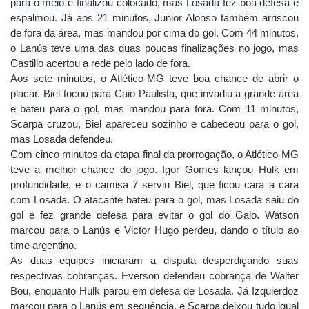
para o meio e finalizou colocado, mas Losada fez boa defesa e
espalmou. Já aos 21 minutos, Junior Alonso também arriscou
de fora da área, mas mandou por cima do gol. Com 44 minutos,
o Lanús teve uma das duas poucas finalizações no jogo, mas
Castillo acertou a rede pelo lado de fora.
Aos sete minutos, o Atlético-MG teve boa chance de abrir o
placar. Biel tocou para Caio Paulista, que invadiu a grande área
e bateu para o gol, mas mandou para fora. Com 11 minutos,
Scarpa cruzou, Biel apareceu sozinho e cabeceou para o gol,
mas Losada defendeu.
Com cinco minutos da etapa final da prorrogação, o Atlético-MG
teve a melhor chance do jogo. Igor Gomes lançou Hulk em
profundidade, e o camisa 7 serviu Biel, que ficou cara a cara
com Losada. O atacante bateu para o gol, mas Losada saiu do
gol e fez grande defesa para evitar o gol do Galo. Watson
marcou para o Lanús e Victor Hugo perdeu, dando o título ao
time argentino.
As duas equipes iniciaram a disputa desperdiçando suas
respectivas cobranças. Everson defendeu cobrança de Walter
Bou, enquanto Hulk parou em defesa de Losada. Já Izquierdoz
marcou para o Lanús em sequência, e Scarpa deixou tudo igual